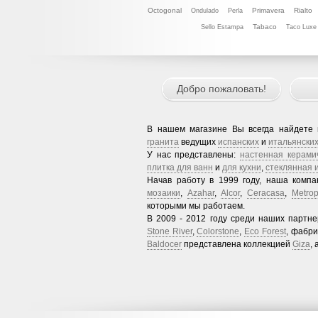
Octogonal
Primavera
Rialto
Ondulado
Perla
Tabaco
Sello Estampa
Taco Luхe
Добро пожаловать!
В нашем магазине Вы всегда найдете
гранита
ведущих
испанских
и
итальянски
У нас представлены:
настенная керами
плитка для ванн
и
для кухни
,
стеклянная 
Начав работу в 1999 году, наша комп
мозаики
,
Azahar
,
Alcor
,
Ceracasa
,
Metrop
которыми мы работаем.
В 2009 - 2012 году среди наших партн
Stone River
,
Colorstone
,
Eco Forest
, фабр
Baldocer
представлена коллекцией
Giza
,