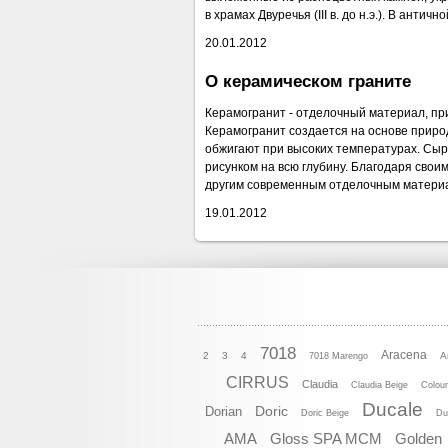
в храмах Двуречья (III в. до н.э.). В ан
20.01.2012
О керамическом граните
Керамогранит - отделочный материал, пр
Керамогранит создается на основе приро
обжигают при высоких температурах. Сырь
рисунком на всю глубину. Благодаря сво
другим современным отделочным матери
19.01.2012
7018
Aracena
2
3
4
A
7018 Marengo
CIRRUS
Claudia
Claudia Beige
Colou
Ducale
Doric
Dorian
Doric Beige
Du
AMA
Gloss SPA MCM
Golden