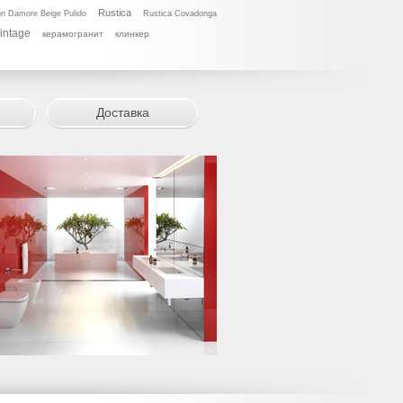
Rustica
n Damore Beige Pulido
Rustica Covadonga
intage
керамогранит
клинкер
Доставка