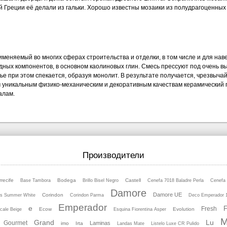
тичной Греции её делали из гальки. Хорошо известны мозаики из полудрагоценны
именяемый во многих сферах строительства и отделки, в том числе и для на
дных компонентов, в основном каолиновых глин. Смесь прессуют под очень в
е при этом спекается, образуя монолит. В результате получается, чрезвыч
им уникальным физико-механическим и декоративным качествам керамический
алам.
Производители
rrecife
Bodega
Castell
Base Tambora
Brillo Bisel Negro
Cenefa 7018 Baladre Perla
Cenefa 
Damore
Damore UE
Corindon
rs Summer White
Corindon Parma
Deco Emperador 1
Emperador
e
F
Fresh
Ecow
Evolution
cale Beige
Esquina Fiorentina Asper
M
Grand
Lu
Gourmet
Laminas
imo
Irta
Landas Mate
Listelo Luхe CR Pulido