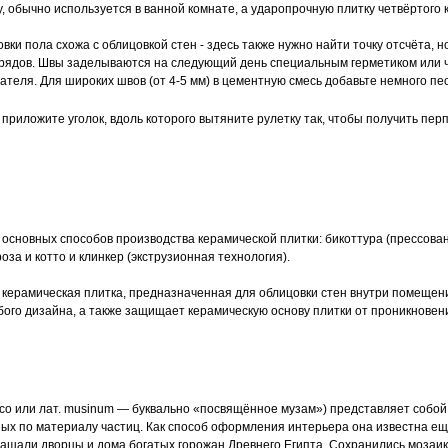
, обычно используется в ванной комнате, а ударопрочную плитку четвёртого кл
вки пола схожа с облицовкой стен - здесь также нужно найти точку отсчёта, 
рядов. Швы заделываются на следующий день специальным герметиком или 
ателя. Для широких швов (от 4-5 мм) в цементную смесь добавьте немного пес
й приложите уголок, вдоль которого вытяните рулетку так, чтобы получить пе
основных способов производства керамической плитки: бикоттура (прессован
оза и котто и клинкер (экструзионная технология).
ая керамическая плитка, предназначенная для облицовки стен внутри помеще
бого дизайна, а также защищает керамическую основу плитки от проникновени
aico или лат. musinum — буквально «посвящённое музам») представляет собо
 по материалу частиц. Как способ оформления интерьера она известна ещё с
ашали дворцы и дома богатых горожан Древнего Египта. Сохранились мозаики