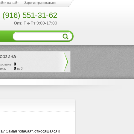
ойти на сайт
Зарегистрироваться
 (916) 551-31-62
Опт.
Пн-Пт 9:00-17:00
орзина
0
корзине:
0
мма:
руб.
са? Самая "слабая", относящаяся к