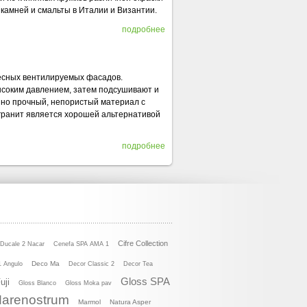
х камней и смальты в Италии и Византии.
подробнее
весных вентилируемых фасадов.
ысоким давлением, затем подсушивают и
айно прочный, непористый материал с
 гранит является хорошей альтернативой
подробнее
Cifre Collection
Ducale 2 Nacar
Cenefa SPA AMA 1
Deco Ma
 Angulo
Decor Classic 2
Decor Tea
Gloss SPA
uji
Gloss Blanco
Gloss Moka pav
arenostrum
Marmol
Natura Asper