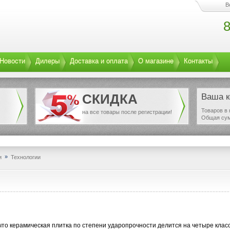
В
8
Новости
Дилеры
Доставка и оплата
О магазине
Контакты
СКИДКА
Ваша к
Товаров в 
на все товары после регистрации!
Общая су
»
и
Технологии
 что керамическая плитка по степени ударопрочности делится на четыре клас