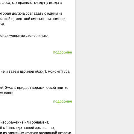
асса, как правило, кладут у входа в
ноторая должна совпадать с одним из
чистой цементной смесью при помощи
ка.
рпендикулярную стене линию,
подробнее
ие и затем двойной обжиг), монокоттура
ний. Эмаль придаёт керамической плитке
я влаги.
подробнее
й изображение или орнамент,
 III века до нашей эры: панно,
 из глиняных кружков различной окраски