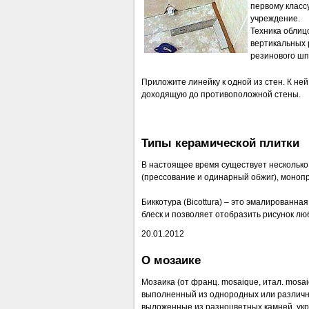
первому классу
учреждение.
Техника облицо
вертикальных 
резинового шп
Приложите линейку к одной из стен. К не
доходящую до противоположной стены.
Типы керамической плитки
В настоящее время существует несколько 
(прессование и одинарный обжиг), монопр
Биккотура (Bicottura) – это эмалированн
блеск и позволяет отобразить рисунок лю
20.01.2012
О мозаике
Мозаика (от франц. mosaique, итал. mos
выполненный из однородных или различных
выложенные из разноцветных камней, укр