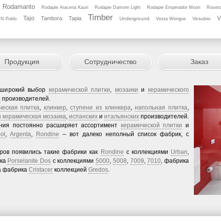
Rodamanto
Rodapie Aracena Kauri
Rodapie Damore Light
Rodapie Emperador Moon
Roseto
Timber
Tajo
V
Tambora
Tapia
Underground
Vesubio
 N Puldo
Vesta Wengue
Продукция
Сотрудничество
Заказ
 широкий выбор
керамической плитки
,
мозаики
и
керамического
х
производителей.
ческая плитка
,
клинкер
,
ступени из клинкера
,
напольная плитка
,
и керамическая мозаика
,
испанских
и
итальянских
производителей.
ания постоянно расширяет ассортимент
керамической плитки
и
ol
,
Argenta
,
Rondine
– вот далеко неполный список фабрик, с
еров появились такие фабрики как
Rondine
с коллекциями
Urban
,
ика
Porselanite Dos
с коллекциями
5000
,
5008
,
7009
,
7010
, фабрика
 а фабрика
Cristacer
коллекцией
Gredos
.