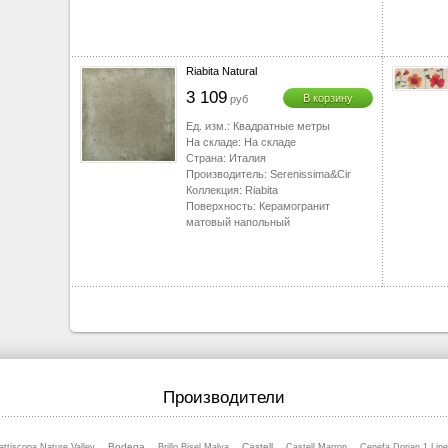
Riabita Natural
3 109
В корзину
руб
Ед. изм.:
Квадратные метры
На складе:
На складе
Страна:
Италия
Производитель:
Serenissima&Cir
Коллекция:
Riabita
Поверхность:
Керамогранит
матовый напольный
Производители
Bodega
Castell
attiscopa Nature Valley
Brillo Bisel Malva
Castell Marron
Cenefa Dorian 1 Line