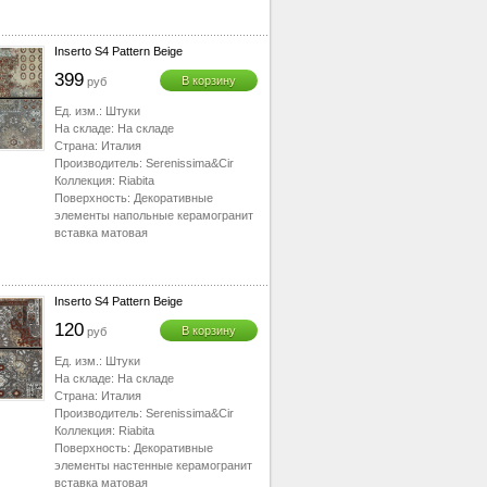
Inserto S4 Pattern Beige
399
В корзину
руб
Ед. изм.:
Штуки
На складе:
На складе
Страна:
Италия
Производитель:
Serenissima&Cir
Коллекция:
Riabita
Поверхность:
Декоративные
элементы напольные керамогранит
вставка матовая
Inserto S4 Pattern Beige
120
В корзину
руб
Ед. изм.:
Штуки
На складе:
На складе
Страна:
Италия
Производитель:
Serenissima&Cir
Коллекция:
Riabita
Поверхность:
Декоративные
элементы настенные керамогранит
вставка матовая