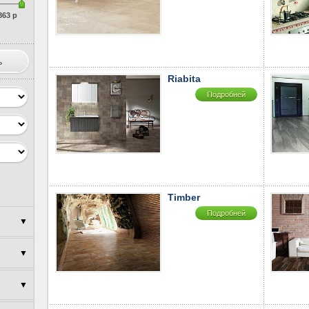
863 р
Riabita
Подробней
Timber
Подробней
▼
▼
▼
▼
▼
▼