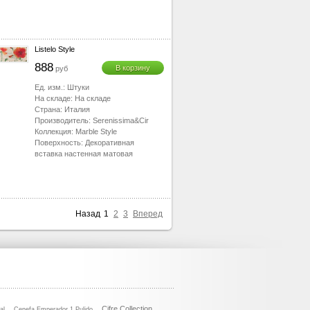
Listelo Style
888
В корзину
руб
Ед. изм.:
Штуки
На складе:
На складе
Страна:
Италия
Производитель:
Serenissima&Cir
Коллекция:
Marble Style
Поверхность:
Декоративная
вставка настенная матовая
Назад
1
2
3
Вперед
Cifre Collection
al
Cenefa Emperador 1 Pulido