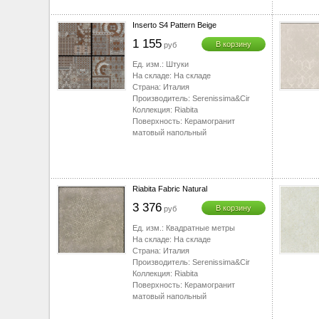
Inserto S4 Pattern Beige
1 155
В корзину
руб
Ед. изм.:
Штуки
На складе:
На складе
Страна:
Италия
Производитель:
Serenissima&Cir
Коллекция:
Riabita
Поверхность:
Керамогранит
матовый напольный
Riabita Fabric Natural
3 376
В корзину
руб
Ед. изм.:
Квадратные метры
На складе:
На складе
Страна:
Италия
Производитель:
Serenissima&Cir
Коллекция:
Riabita
Поверхность:
Керамогранит
матовый напольный