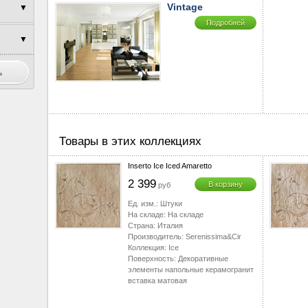
Vintage
▼
▼
Подробней
▼
▼
▼
▼
▼
▼
▼
▼
Товары в этих коллекциях
▼
Inserto Ice Iced Amaretto
▼
2 399
В корзину
руб
▼
Ед. изм.:
Штуки
▼
На складе:
На складе
▼
Страна:
Италия
Производитель:
Serenissima&Cir
▼
Коллекция:
Ice
▼
Поверхность:
Декоративные
элементы напольные керамогранит
▼
вставка матовая
▼