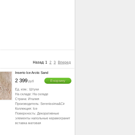
Назад
1
2
3
Вперед
Inserto Ice Arctic Sand
2 399
В корзину
руб
Ед. изм.:
Штуки
На складе:
На складе
Страна:
Италия
Производитель:
Serenissima&Cir
Коллекция:
Ice
Поверхность:
Декоративные
элементы напольные керамогранит
вставка матовая