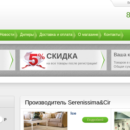
В
8
Новости
Дилеры
Доставка и оплата
О магазине
Контакты
СКИДКА
Ваша к
Товаров в 
на все товары после регистрации!
Общая су
Производитель Serenissima&Cir
Ice
р
Подробней