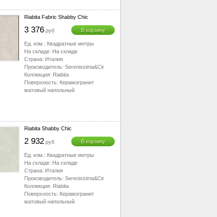
Riabita Fabric Shabby Chic
3 376
В корзину
руб
Ед. изм.:
Квадратные метры
На складе:
На складе
Страна:
Италия
Производитель:
Serenissima&Cir
Коллекция:
Riabita
Поверхность:
Керамогранит
матовый напольный
Riabita Shabby Chic
2 932
В корзину
руб
Ед. изм.:
Квадратные метры
На складе:
На складе
Страна:
Италия
Производитель:
Serenissima&Cir
Коллекция:
Riabita
Поверхность:
Керамогранит
матовый напольный