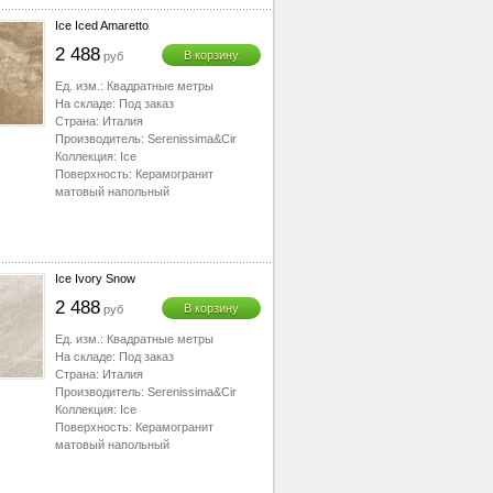
Ice Iced Amaretto
2 488
В корзину
руб
Ед. изм.:
Квадратные метры
На складе:
Под заказ
Страна:
Италия
Производитель:
Serenissima&Cir
Коллекция:
Ice
Поверхность:
Керамогранит
матовый напольный
Ice Ivory Snow
2 488
В корзину
руб
Ед. изм.:
Квадратные метры
На складе:
Под заказ
Страна:
Италия
Производитель:
Serenissima&Cir
Коллекция:
Ice
Поверхность:
Керамогранит
матовый напольный