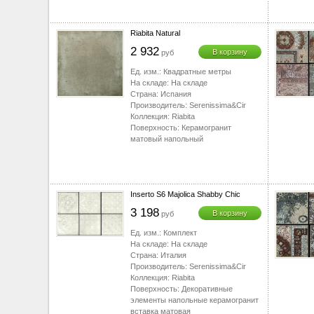
Riabita Natural
2 932
В корзину
руб
Ед. изм.:
Квадратные метры
На складе:
На складе
Страна:
Испания
Производитель:
Serenissima&Cir
Коллекция:
Riabita
Поверхность:
Керамогранит
матовый напольный
Inserto S6 Majolica Shabby Chic
3 198
В корзину
руб
Ед. изм.:
Комплект
На складе:
На складе
Страна:
Италия
Производитель:
Serenissima&Cir
Коллекция:
Riabita
Поверхность:
Декоративные
элементы напольные керамогранит
вставка матовая