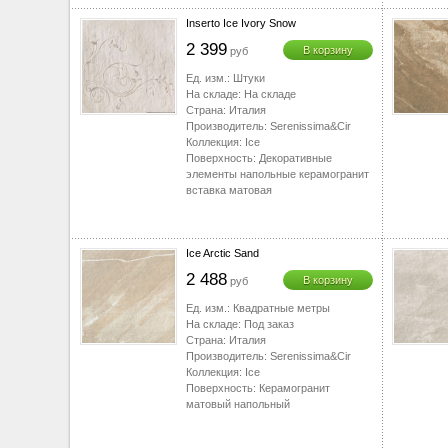
▼
▼
Inserto Ice Ivory Snow
2 399
▼
В корзину
руб
▼
Ед. изм.:
Штуки
На складе:
На складе
▼
Страна:
Италия
Производитель:
Serenissima&Cir
Коллекция:
Ice
Поверхность:
Декоративные
элементы напольные керамогранит
вставка матовая
Ice Arctic Sand
2 488
В корзину
руб
Ед. изм.:
Квадратные метры
На складе:
Под заказ
Страна:
Италия
Производитель:
Serenissima&Cir
Коллекция:
Ice
Поверхность:
Керамогранит
матовый напольный