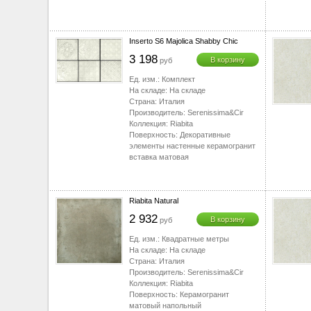
Inserto S6 Majolica Shabby Chic
3 198
В корзину
руб
Ед. изм.:
Комплект
На складе:
На складе
Страна:
Италия
Производитель:
Serenissima&Cir
Коллекция:
Riabita
Поверхность:
Декоративные
элементы настенные керамогранит
вставка матовая
Riabita Natural
2 932
В корзину
руб
Ед. изм.:
Квадратные метры
На складе:
На складе
Страна:
Италия
Производитель:
Serenissima&Cir
Коллекция:
Riabita
Поверхность:
Керамогранит
матовый напольный