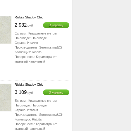
Riabita Shabby Chic
2 932
В корзину
руб
Ед. изм.:
Квадратные метры
На складе:
На складе
Страна:
Италия
Производитель:
Serenissima&Cir
Коллекция:
Riabita
Поверхность:
Керамогранит
матовый напольный
Riabita Shabby Chic
3 109
В корзину
руб
Ед. изм.:
Квадратные метры
На складе:
На складе
Страна:
Италия
Производитель:
Serenissima&Cir
Коллекция:
Riabita
Поверхность:
Керамогранит
матовый напольный