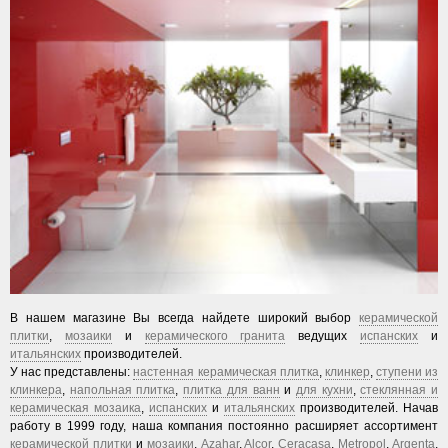
В нашем магазине Вы всегда найдете широкий выбор
керамической
плитки
,
мозаики
и
керамического гранита
ведущих
испанских
и
итальянских
производителей.
У нас представлены:
настенная керамическая плитка
,
клинкер
,
ступени из
клинкера
,
напольная плитка
,
плитка для ванн
и
для кухни
,
стеклянная и
керамическая мозаика
,
испанских
и
итальянских
производителей. Начав
работу в 1999 году, наша компания постоянно расширяет ассортимент
керамической плитки
и
мозаики
,
Azahar
,
Alcor
,
Ceracasa
,
Metropol
,
Argenta
,