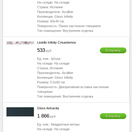
На складе:
На складе
Страна:
Испания
Производитель:
Azuliber
Коллекция:
Gloss Infinity
Размер:
60x40
см.
Поверхность:
Панно настенное глянцевое
Тип помещения:
Внутренняя отделка
Listello Infinity Crisantemos
533
В корзину
руб
Ед. изм.:
Штуки
На складе:
На складе
Страна:
Испания
Производитель:
Azuliber
Коллекция:
Gloss Infinity
Размер:
5.5x60
см.
Поверхность:
Декоративная вставка настенная
глянцевая
Тип помещения:
Внутренняя отделка
Gloss Antracita
1 866
В корзину
руб
Ед. изм.:
Квадратные метры
На складе:
На складе