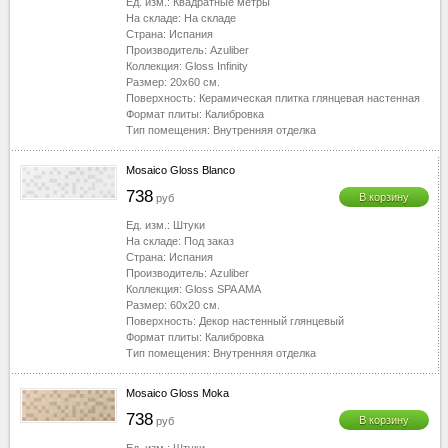
Ед. изм.:
Квадратные метры
На складе:
На складе
Страна:
Испания
Производитель:
Azuliber
Коллекция:
Gloss Infinity
Размер:
20x60
см.
Поверхность:
Керамическая плитка глянцевая настенная
Формат плиты:
Калибровка
Тип помещения:
Внутренняя отделка
Mosaico Gloss Blanco
738
В корзину
руб
Ед. изм.:
Штуки
На складе:
Под заказ
Страна:
Испания
Производитель:
Azuliber
Коллекция:
Gloss SPA AMA
Размер:
60x20
см.
Поверхность:
Декор настенный глянцевый
Формат плиты:
Калибровка
Тип помещения:
Внутренняя отделка
Mosaico Gloss Moka
738
В корзину
руб