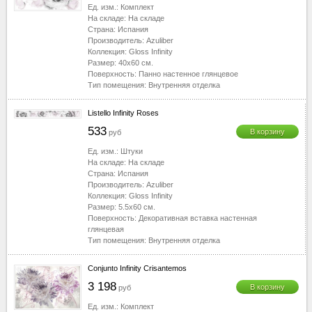
Ед. изм.:
Комплект
На складе:
На складе
Страна:
Испания
Производитель:
Azuliber
Коллекция:
Gloss Infinity
Размер:
40x60
см.
Поверхность:
Панно настенное глянцевое
Тип помещения:
Внутренняя отделка
Listello Infinity Roses
533
В корзину
руб
Ед. изм.:
Штуки
На складе:
На складе
Страна:
Испания
Производитель:
Azuliber
Коллекция:
Gloss Infinity
Размер:
5.5x60
см.
Поверхность:
Декоративная вставка настенная
глянцевая
Тип помещения:
Внутренняя отделка
Conjunto Infinity Crisantemos
3 198
В корзину
руб
Ед. изм.:
Комплект