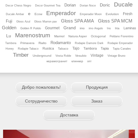
Ducale
Doric
Dorian
Decor Chess Negro
Decor Gourmet Tea
Dorian Noce
Emperador
e
Fresh
Ecow
Evolution
Ducale Ambar
Emperador Moon
Gloss SPA AMA
Gloss SPA MCM
Fuji
Gloss Azul
Gloss Marron pav
Golden
Grand
Gourmet
Laminas
imo
Irta
Golden R Pulido
imo Angulo
Ins
Marenostrum
Lu
Marmol
Natura Asper
Octogonal
Peldano Fiorentino
Rodamanto
Primavera
Rialto
Tambora
Rodapie Damore Dark
Rodapie Emperador
Tajo
Rustica
Tambora
Tapia
Tabaco
Honey
Rodapie Tabaco
Tapia Canales
Timber
Vintage
Underground
Vesubio
Vesta Roble
Vintage Bruno
керамогранит
клинкер
опт
Добро пожаловать!
Продукция
Сотрудничество
Заказ
Доставка