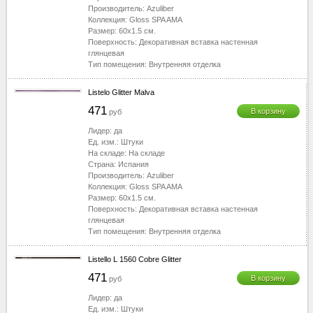
Производитель:
Azuliber
Коллекция:
Gloss SPA AMA
Размер:
60x1.5
см.
Поверхность:
Декоративная вставка настенная
глянцевая
Тип помещения:
Внутренняя отделка
Listelo Glitter Malva
471
В корзину
руб
Лидер:
да
Ед. изм.:
Штуки
На складе:
На складе
Страна:
Испания
Производитель:
Azuliber
Коллекция:
Gloss SPA AMA
Размер:
60x1.5
см.
Поверхность:
Декоративная вставка настенная
глянцевая
Тип помещения:
Внутренняя отделка
Listello L 1560 Cobre Glitter
471
В корзину
руб
Лидер:
да
Ед. изм.:
Штуки