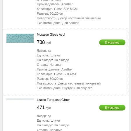
Производитель:
Azuliber
Коллекция:
Gloss SPA MCM
Размер:
60x20
см.
Поверхность:
Декор настенный глянцевый
Тип помещения:
Для ванной
Mosaico Gloss Azul
738
В корзину
руб
Лидер:
да
Ед. изм.:
Штуки
На складе:
На складе
Страна:
Испания
Производитель:
Azuliber
Коллекция:
Gloss SPA AMA
Размер:
60x20
см.
Поверхность:
Декор настенный глянцевый
Тип помещения:
Внутренняя отделка
Listelo Turquesa Glitter
471
В корзину
руб
Лидер:
да
Ед. изм.:
Штуки
На складе:
На складе
Страна:
Испания