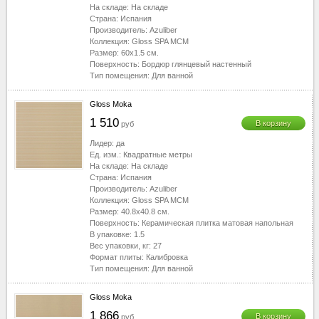
На складе:
На складе
Страна:
Испания
Производитель:
Azuliber
Коллекция:
Gloss SPA MCM
Размер:
60x1.5
см.
Поверхность:
Бордюр глянцевый настенный
Тип помещения:
Для ванной
Gloss Moka
1 510
В корзину
руб
Лидер:
да
Ед. изм.:
Квадратные метры
На складе:
На складе
Страна:
Испания
Производитель:
Azuliber
Коллекция:
Gloss SPA MCM
Размер:
40.8x40.8
см.
Поверхность:
Керамическая плитка матовая напольная
В упаковке:
1.5
Вес упаковки, кг:
27
Формат плиты:
Калибровка
Тип помещения:
Для ванной
Gloss Moka
1 866
В корзину
руб