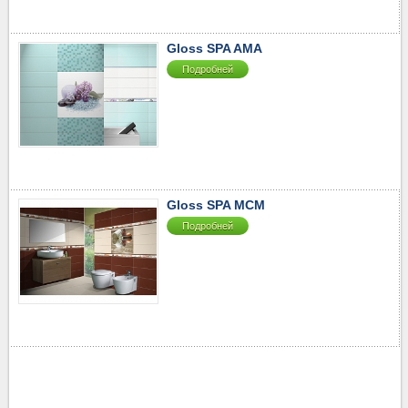
40-50
▼
50-60
▼
Gloss SPA AMA
60-70
▼
Подробней
70-80
▼
80-90
▼
90-100
▼
100-110
▼
110-120
▼
120-130
▼
Gloss SPA MCM
130-2510
▼
Подробней