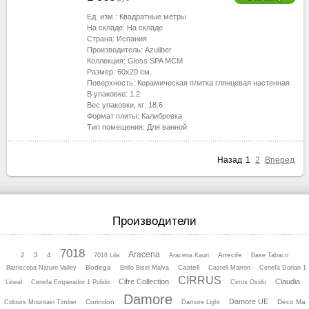
Ед. изм.:
Квадратные метры
На складе:
На складе
Страна:
Испания
Производитель:
Azuliber
Коллекция:
Gloss SPA MCM
Размер:
60x20
см.
Поверхность:
Керамическая плитка глянцевая настенная
В упаковке:
1.2
Вес упаковки, кг:
18.6
Формат плиты:
Калибровка
Тип помещения:
Для ванной
Назад
1
2
Вперед
Производители
7018
Aracena
2
3
4
Arrecife
7018 Lila
Aracena Kauri
Base Tabaco
Bodega
Castell
Battiscopa Nature Valley
Brillo Bisel Malva
Castell Marron
Cenefa Dorian 1
CIRRUS
Cifre Collection
Claudia
Lineal
Cenefa Emperador 1 Pulido
Cirrus Oхido
Damore
Damore UE
Corindon
Deco Ma
Colours Mountain Timber
Damore Light