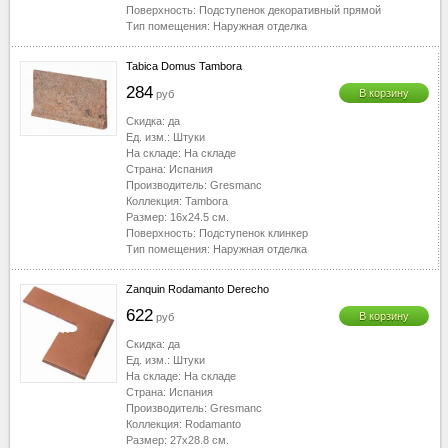
Поверхность:
Подступенок декоративный прямой
Тип помещения:
Наружная отделка
Tabica Domus Tambora
284
В корзину
руб
Скидка:
да
Ед. изм.:
Штуки
На складе:
На складе
Страна:
Испания
Производитель:
Gresmanc
Коллекция:
Tambora
Размер:
16x24.5
см.
Поверхность:
Подступенок клинкер
Тип помещения:
Наружная отделка
Zanquin Rodamanto Derecho
622
В корзину
руб
Скидка:
да
Ед. изм.:
Штуки
На складе:
На складе
Страна:
Испания
Производитель:
Gresmanc
Коллекция:
Rodamanto
Размер:
27x28.8
см.