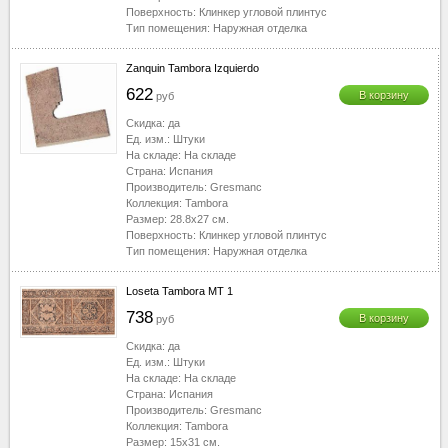
Поверхность:
Клинкер угловой плинтус
Тип помещения:
Наружная отделка
Zanquin Tambora Izquierdo
622
В корзину
руб
Скидка:
да
Ед. изм.:
Штуки
На складе:
На складе
Страна:
Испания
Производитель:
Gresmanc
Коллекция:
Tambora
Размер:
28.8x27
см.
Поверхность:
Клинкер угловой плинтус
Тип помещения:
Наружная отделка
Loseta Tambora MT 1
738
В корзину
руб
Скидка:
да
Ед. изм.:
Штуки
На складе:
На складе
Страна:
Испания
Производитель:
Gresmanc
Коллекция:
Tambora
Размер:
15x31
см.