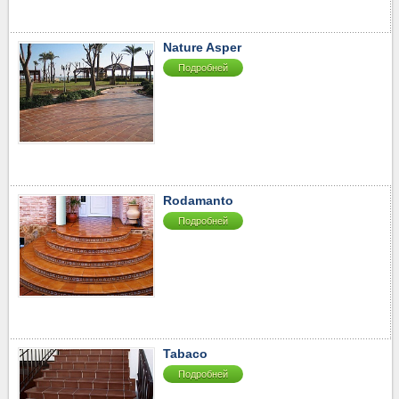
40-50
▼
50-60
▼
Nature Asper
60-70
▼
Подробней
70-80
▼
80-90
▼
90-100
▼
100-110
▼
110-120
▼
120-130
▼
Rodamanto
130-2510
▼
Подробней
Tabaco
Подробней