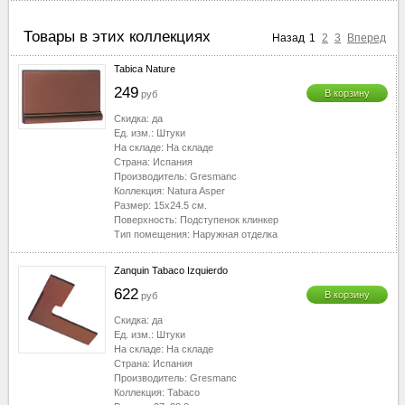
Товары в этих коллекциях
Назад
1
2
3
Вперед
Tabica Nature
249
В корзину
руб
Скидка:
да
Ед. изм.:
Штуки
На складе:
На складе
Страна:
Испания
Производитель:
Gresmanc
Коллекция:
Natura Asper
Размер:
15x24.5
см.
Поверхность:
Подступенок клинкер
Тип помещения:
Наружная отделка
Zanquin Tabaco Izquierdo
622
В корзину
руб
Скидка:
да
Ед. изм.:
Штуки
На складе:
На складе
Страна:
Испания
Производитель:
Gresmanc
Коллекция:
Tabaco