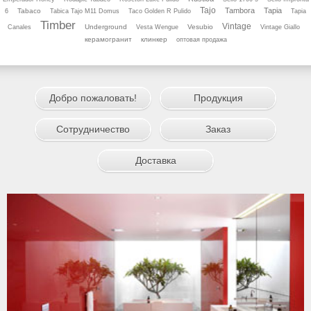
Tajo
Tambora
Tapia
Tabaco
6
Tabica Tajo M11 Domus
Taco Golden R Pulido
Tapia
Timber
Vintage
Underground
Vesubio
Canales
Vesta Wengue
Vintage Giallo
керамогранит
клинкер
оптовая продажа
Добро пожаловать!
Продукция
Сотрудничество
Заказ
Доставка