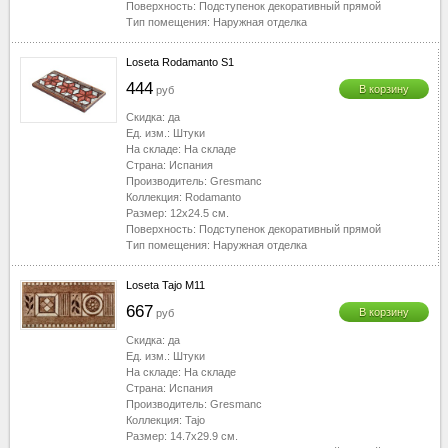
Поверхность:
Подступенок декоративный прямой
Тип помещения:
Наружная отделка
Loseta Rodamanto S1
444
В корзину
руб
Скидка:
да
Ед. изм.:
Штуки
На складе:
На складе
Страна:
Испания
Производитель:
Gresmanc
Коллекция:
Rodamanto
Размер:
12x24.5
см.
Поверхность:
Подступенок декоративный прямой
Тип помещения:
Наружная отделка
Loseta Tajo M11
667
В корзину
руб
Скидка:
да
Ед. изм.:
Штуки
На складе:
На складе
Страна:
Испания
Производитель:
Gresmanc
Коллекция:
Tajo
Размер:
14.7x29.9
см.