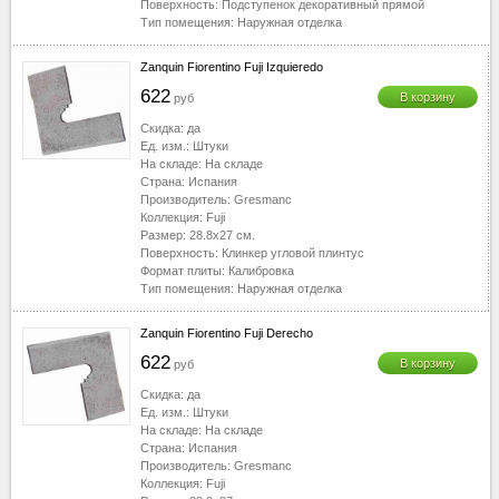
Поверхность:
Подступенок декоративный прямой
Тип помещения:
Наружная отделка
Zanquin Fiorentino Fuji Izquieredo
622
В корзину
руб
Скидка:
да
Ед. изм.:
Штуки
На складе:
На складе
Страна:
Испания
Производитель:
Gresmanc
Коллекция:
Fuji
Размер:
28.8x27
см.
Поверхность:
Клинкер угловой плинтус
Формат плиты:
Калибровка
Тип помещения:
Наружная отделка
Zanquin Fiorentino Fuji Derecho
622
В корзину
руб
Скидка:
да
Ед. изм.:
Штуки
На складе:
На складе
Страна:
Испания
Производитель:
Gresmanc
Коллекция:
Fuji