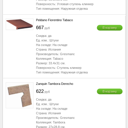
Поверхность:
Угловая ступень клинкер
Тип помещения:
Наружная отделка
Peldano Fiorentino Tabaco
667
В корзину
руб
Скидка:
да
Ед. изм.:
Штуки
На складе:
На складе
Страна:
Испания
Производитель:
Gresmanc
Коллекция:
Tabaco
Размер:
33.4x31
см.
Поверхность:
Ступень клинкер
Тип помещения:
Наружная отделка
Zanquin Tambora Derecho
622
В корзину
руб
Скидка:
да
Ед. изм.:
Штуки
На складе:
На складе
Страна:
Испания
Производитель:
Gresmanc
Коллекция:
Tambora
Размер:
27x28.8
см.