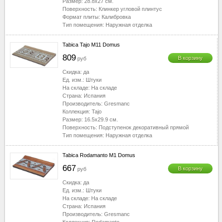
Размер:
28.8x27
см.
Поверхность:
Клинкер угловой плинтус
Формат плиты:
Калибровка
Тип помещения:
Наружная отделка
Tabica Tajo M11 Domus
809
В корзину
руб
Скидка:
да
Ед. изм.:
Штуки
На складе:
На складе
Страна:
Испания
Производитель:
Gresmanc
Коллекция:
Tajo
Размер:
16.5x29.9
см.
Поверхность:
Подступенок декоративный прямой
Тип помещения:
Наружная отделка
Tabica Rodamanto M1 Domus
667
В корзину
руб
Скидка:
да
Ед. изм.:
Штуки
На складе:
На складе
Страна:
Испания
Производитель:
Gresmanc