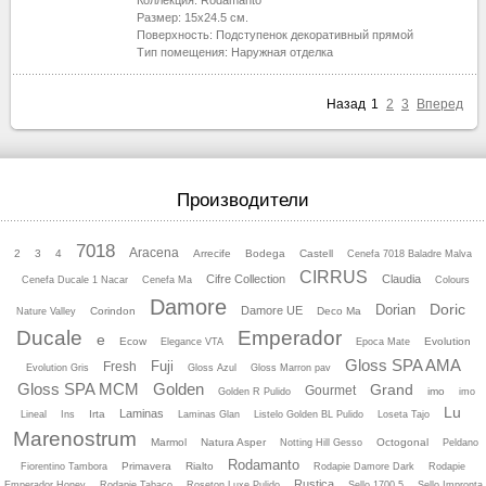
Коллекция:
Rodamanto
Размер:
15x24.5
см.
Поверхность:
Подступенок декоративный прямой
Тип помещения:
Наружная отделка
Назад
1
2
3
Вперед
Производители
7018
Aracena
2
3
4
Arrecife
Bodega
Castell
Cenefa 7018 Baladre Malva
CIRRUS
Cifre Collection
Claudia
Cenefa Ducale 1 Nacar
Cenefa Ma
Colours
Damore
Doric
Dorian
Damore UE
Corindon
Deco Ma
Nature Valley
Ducale
Emperador
e
Ecow
Evolution
Elegance VTA
Epoca Mate
Gloss SPA AMA
Fuji
Fresh
Evolution Gris
Gloss Azul
Gloss Marron pav
Gloss SPA MCM
Golden
Grand
Gourmet
imo
Golden R Pulido
imo
Lu
Laminas
Irta
Lineal
Ins
Laminas Glan
Listelo Golden BL Pulido
Loseta Tajo
Marenostrum
Marmol
Natura Asper
Octogonal
Notting Hill Gesso
Peldano
Rodamanto
Primavera
Rialto
Fiorentino Tambora
Rodapie Damore Dark
Rodapie
Rustica
Emperador Honey
Rodapie Tabaco
Roseton Luхe Pulido
Sello 1700 5
Sello Impronta