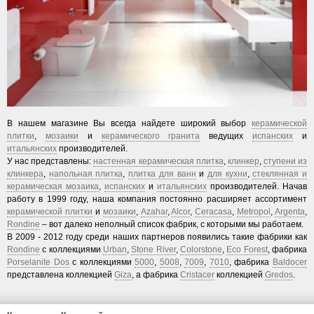
В нашем магазине Вы всегда найдете широкий выбор
керамической
плитки
,
мозаики
и
керамического гранита
ведущих
испанских
и
итальянских
производителей.
У нас представлены:
настенная керамическая плитка
,
клинкер
,
ступени из
клинкера
,
напольная плитка
,
плитка для ванн
и
для кухни
,
стеклянная и
керамическая мозаика
,
испанских
и
итальянских
производителей. Начав
работу в 1999 году, наша компания постоянно расширяет ассортимент
керамической плитки
и
мозаики
,
Azahar
,
Alcor
,
Ceracasa
,
Metropol
,
Argenta
,
Rondine
– вот далеко неполный список фабрик, с которыми мы работаем.
В 2009 - 2012 году среди наших партнеров появились такие фабрики как
Rondine
с коллекциями
Urban
,
Stone River
,
Colorstone
,
Eco Forest
, фабрика
Porselanite Dos
с коллекциями
5000
,
5008
,
7009
,
7010
, фабрика
Baldocer
представлена коллекцией
Giza
, а фабрика
Cristacer
коллекцией
Gredos
.