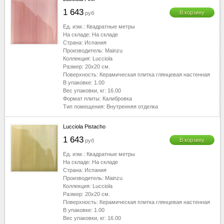
1 643
В корзину
руб
Ед. изм.:
Квадратные метры
На складе:
На складе
Страна:
Испания
Производитель:
Mainzu
Коллекция:
Lucciola
Размер:
20x20
см.
Поверхность:
Керамическая плитка глянцевая настенная
В упаковке:
1.00
Вес упаковки, кг:
16.00
Формат плиты:
Калибровка
Тип помещения:
Внутренняя отделка
Lucciola Pistacho
1 643
В корзину
руб
Ед. изм.:
Квадратные метры
На складе:
На складе
Страна:
Испания
Производитель:
Mainzu
Коллекция:
Lucciola
Размер:
20x20
см.
Поверхность:
Керамическая плитка глянцевая настенная
В упаковке:
1.00
Вес упаковки, кг:
16.00