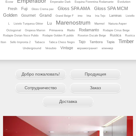
Emperador
Ecow
Evolution
Emperador Dark
Esquina Fiorentina Rodamante
Gloss SPA AMA
Gloss SPA MCM
Fuji
Fresh
Gloss Crema pav
Golden
Grand
Gourmet
Laminas
imo
Irta
Grand Beige F
Irta Tejo
Listello
Marenostrum
Lu
Marmol
Natura Asper
L
Listelo Turquesa Glitter
Rodamanto
Octogonal
Primavera
Rialto
Oropesa Marron
Rodapie Cirrus Beige
Rustica
Rodapie Dorian Noce Pulido
Rodapie Golden R pulido
Roseton Ducale Beige
Rustica
Timber
Tajo
Tambora
Tapia
Tabaco
Ibon
Sello Impronta 2
Tabica Chess Negro
Vintage
Underground
Vesubio
керамогранит
клинкер
Добро пожаловать!
Продукция
Сотрудничество
Заказ
Доставка