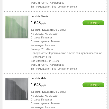
Формат плиты:
Калибровка
Тип помещения:
Внутренняя отделка
Lucciola Verde
1 643
В корзину
руб
Ед. изм.:
Квадратные метры
На складе:
На складе
Страна:
Испания
Производитель:
Mainzu
Коллекция:
Lucciola
Размер:
20x20
см.
Поверхность:
Керамическая плитка глянцевая настенная
В упаковке:
1.00
Вес упаковки, кг:
16.00
Формат плиты:
Калибровка
Тип помещения:
Внутренняя отделка
Lucciola Gris
1 643
В корзину
руб
Ед. изм.:
Квадратные метры
На складе:
На складе
Страна:
Испания
Производитель:
Mainzu
Коллекция:
Lucciola