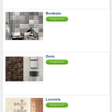
40-50
▼
50-60
▼
Bombato
60-70
▼
Подробней
70-80
▼
80-90
▼
90-100
▼
100-110
▼
110-120
▼
120-130
▼
Doric
130-2510
▼
Подробней
Lucciola
Подробней