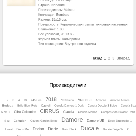
На складе:
На складе
Страна:
Испания
Производитель:
Mainzu
Коллекция:
Bombato
Размер:
15x15
см.
Поверхность:
Керамическая плитка глянцевая настенная
В упаковке:
1.00
Вес упаковки, кг:
13.85
Формат плиты:
Калибровка
Тип помещения:
Внутренняя отделка
Назад
1
2
3
Вперед
Производители
7018
Aracena
2
3
4
Arrecife
09
445 Gris
7018 Perla
Arrecife Arenos
Bodega
Castell
Brillo Bisel Rojo
Cenefa Damore 1 Dark
Cenefa Ducale 3 Beige
Cenefa Spa
CIRRUS
Cifre Collection
Claudia
Mcm 1
Claudia Marron
Composicion Baladre Perla
Damore
Damore UE
Corindon
4 pz
Covent Garden Beige
Deco Emperador 1
Ducale
Doric
e
Dorian
Deco Ma
Lineal
Doric Black
Ducale Beige W