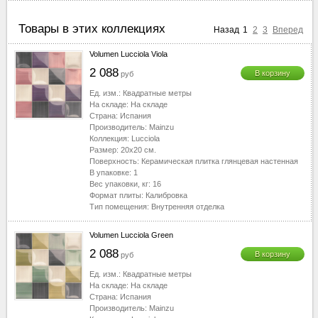
Товары в этих коллекциях
Назад
1
2
3
Вперед
Volumen Lucciola Viola
2 088
В корзину
руб
Ед. изм.:
Квадратные метры
На складе:
На складе
Страна:
Испания
Производитель:
Mainzu
Коллекция:
Lucciola
Размер:
20x20
см.
Поверхность:
Керамическая плитка глянцевая настенная
В упаковке:
1
Вес упаковки, кг:
16
Формат плиты:
Калибровка
Тип помещения:
Внутренняя отделка
Volumen Lucciola Green
2 088
В корзину
руб
Ед. изм.:
Квадратные метры
На складе:
На складе
Страна:
Испания
Производитель:
Mainzu