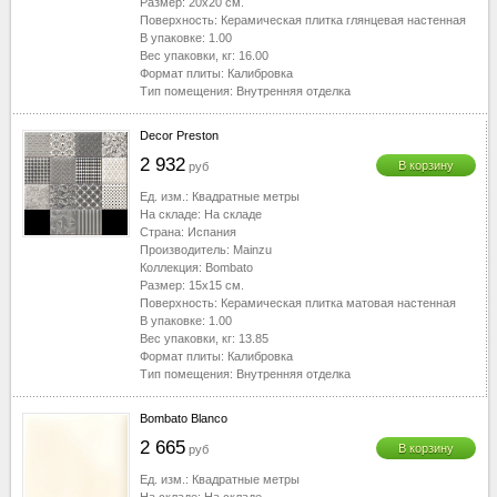
Размер:
20x20
см.
Поверхность:
Керамическая плитка глянцевая настенная
В упаковке:
1.00
Вес упаковки, кг:
16.00
Формат плиты:
Калибровка
Тип помещения:
Внутренняя отделка
Decor Preston
2 932
В корзину
руб
Ед. изм.:
Квадратные метры
На складе:
На складе
Страна:
Испания
Производитель:
Mainzu
Коллекция:
Bombato
Размер:
15x15
см.
Поверхность:
Керамическая плитка матовая настенная
В упаковке:
1.00
Вес упаковки, кг:
13.85
Формат плиты:
Калибровка
Тип помещения:
Внутренняя отделка
Bombato Blanco
2 665
В корзину
руб
Ед. изм.:
Квадратные метры