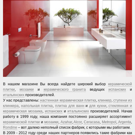
В нашем магазине Вы всегда найдете широкий выбор
керамической
плитки
,
мозаики
и
керамического гранита
ведущих
испанских
и
итальянских
производителей.
У нас представлены:
настенная керамическая плитка
,
клинкер
,
ступени из
клинкера
,
напольная плитка
,
плитка для ванн
и
для кухни
,
стеклянная и
керамическая мозаика
,
испанских
и
итальянских
производителей. Начав
работу в 1999 году, наша компания постоянно расширяет ассортимент
керамической плитки
и
мозаики
,
Azahar
,
Alcor
,
Ceracasa
,
Metropol
,
Argenta
,
Rondine
– вот далеко неполный список фабрик, с которыми мы работаем.
В 2009 - 2012 году среди наших партнеров появились такие фабрики как