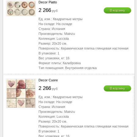
Decor Piatto
2 266
В корзину
руб
Ед. изм.:
Квадратные метры
На складе:
На складе
Страна:
Испания
Производитель:
Mainzu
Коллекция:
Lucciola
Размер:
20x20
см.
Поверхность:
Керамическая плитка глянцевая настенная
В упаковке:
1
Вес упаковки, кг:
16
Формат плиты:
Калибровка
Тип помещения:
Внутренняя отделка
Decor Cuore
2 266
В корзину
руб
Ед. изм.:
Квадратные метры
На складе:
На складе
Страна:
Испания
Производитель:
Mainzu
Коллекция:
Lucciola
Размер:
20x20
см.
Поверхность:
Керамическая плитка глянцевая настенная
В упаковке:
1
Вес упаковки, кг:
16