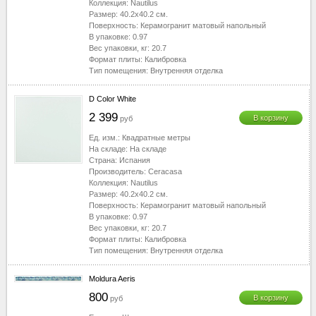
Коллекция:
Nautilus
Размер:
40.2x40.2
см.
Поверхность:
Керамогранит матовый напольный
В упаковке:
0.97
Вес упаковки, кг:
20.7
Формат плиты:
Калибровка
Тип помещения:
Внутренняя отделка
D Color White
2 399
В корзину
руб
Ед. изм.:
Квадратные метры
На складе:
На складе
Страна:
Испания
Производитель:
Ceracasa
Коллекция:
Nautilus
Размер:
40.2x40.2
см.
Поверхность:
Керамогранит матовый напольный
В упаковке:
0.97
Вес упаковки, кг:
20.7
Формат плиты:
Калибровка
Тип помещения:
Внутренняя отделка
Moldura Aeris
800
В корзину
руб