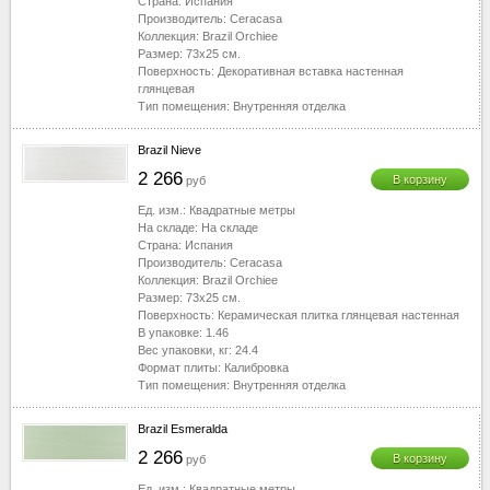
Страна:
Испания
Производитель:
Ceracasa
Коллекция:
Brazil Orchiee
Размер:
73x25
см.
Поверхность:
Декоративная вставка настенная
глянцевая
Тип помещения:
Внутренняя отделка
Brazil Nieve
2 266
В корзину
руб
Ед. изм.:
Квадратные метры
На складе:
На складе
Страна:
Испания
Производитель:
Ceracasa
Коллекция:
Brazil Orchiee
Размер:
73x25
см.
Поверхность:
Керамическая плитка глянцевая настенная
В упаковке:
1.46
Вес упаковки, кг:
24.4
Формат плиты:
Калибровка
Тип помещения:
Внутренняя отделка
Brazil Esmeralda
2 266
В корзину
руб
Ед. изм.:
Квадратные метры