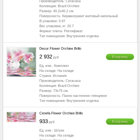
Производитель:
Ceracasa
Коллекция:
Brazil Orchiee
Размер:
40.2x40.2
см.
Поверхность:
Керамогранит матовый напольный
В упаковке:
0.97
Вес упаковки, кг:
20.7
Формат плиты:
Ректификат
Тип помещения:
Внутренняя отделка
Decor Flower Orchiee Brillo
2 932
В корзину
руб
Ед. изм.:
Комплект
На складе:
На складе
Страна:
Испания
Производитель:
Ceracasa
Коллекция:
Brazil Orchiee
Размер:
73x75
см.
Поверхность:
Панно настенное глянцевое
Тип помещения:
Внутренняя отделка
Cenefa Flower Orchiee Brillo
933
В корзину
руб
Ед. изм.:
Штуки
На складе:
На складе