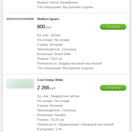
Формат плиты:
Калибровка
Тип помещения:
Внутренняя отделка
Moldura Iguazu
800
В корзину
руб
Ед. изм.:
Штуки
На складе:
На складе
Страна:
Испания
Производитель:
Ceracasa
Коллекция:
Brazil Sofia
Размер:
73x5
см.
Поверхность:
Бордюр матовый настенный
Тип помещения:
Внутренняя отделка
Cool Ondas White
2 266
В корзину
руб
Ед. изм.:
Квадратные метры
На складе:
На складе
Страна:
Испания
Производитель:
Ceracasa
Коллекция:
Nautilus
Размер:
73x25
см.
Поверхность:
Керамогранит глянцевый настенный
В упаковке:
1.44