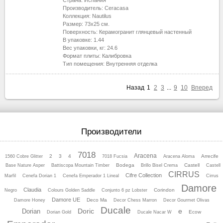
Страна:
Испания
Производитель:
Ceracasa
Коллекция:
Nautilus
Размер:
73x25
см.
Поверхность:
Керамогранит глянцевый настенный
В упаковке:
1.44
Вес упаковки, кг:
24.6
Формат плиты:
Калибровка
Тип помещения:
Внутренняя отделка
Назад
1
2
3
...
9
10
Вперед
Производители
7018
Aracena
2
3
4
Arrecife
1560 Cobre Glitter
7018 Fucsia
Aracena Aloma
Bodega
Castell
Base Nature Asper
Battiscopa Mountain Timber
Brillo Bisel Crema
Castell
CIRRUS
Cifre Collection
Marfil
Cenefa Dorian 1
Cenefa Emperador 1 Lineal
Cirrus
Damore
Claudia
Corindon
Negro
Colours Golden Saddle
Conjunto 6 pz Lobster
Damore UE
Deco Ma
Damore Honey
Decor Chess Marron
Decor Gourmet Olivas
Ducale
Doric
e
Dorian
Ecow
Dorian Gold
Ducale Nacar W