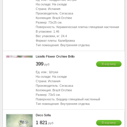
На складе:
На складе
Страна:
Испания
Производитель:
Ceracasa
Коллекция:
Brazil Orchiee
Размер:
73x25
см.
Поверхность:
Керамическая плитка глянцевая настенная
В упаковке:
1.46
Вес упаковки, кг:
24.4
Формат плиты:
Калибровка
Тип помещения:
Внутренняя отделка
Listello Flower Orchiee Brillo
399
В корзину
руб
Ед. изм.:
Штуки
На складе:
На складе
Страна:
Испания
Производитель:
Ceracasa
Коллекция:
Brazil Orchiee
Размер:
73x5
см.
Поверхность:
Бордюр глянцевый настенный
Тип помещения:
Внутренняя отделка
Deco Sofia
1 821
В корзину
руб