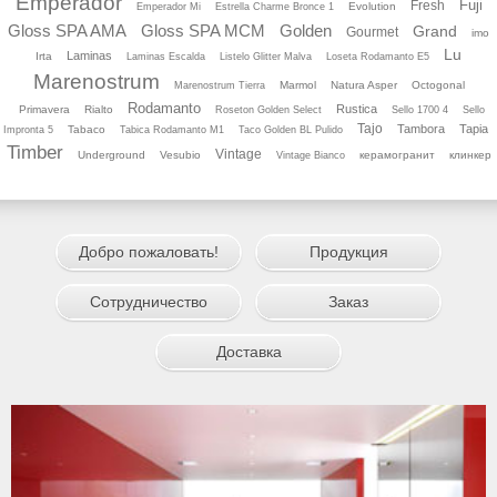
Emperador
Fuji
Fresh
Evolution
Emperador Mi
Estrella Charme Bronce 1
Gloss SPA AMA
Gloss SPA MCM
Golden
Grand
Gourmet
imo
Lu
Laminas
Irta
Laminas Escalda
Listelo Glitter Malva
Loseta Rodamanto E5
Marenostrum
Marmol
Natura Asper
Octogonal
Marenostrum Tierra
Rodamanto
Rustica
Primavera
Rialto
Roseton Golden Select
Sello 1700 4
Sello
Tajo
Tambora
Tapia
Tabaco
Impronta 5
Tabica Rodamanto M1
Taco Golden BL Pulido
Timber
Vintage
Underground
Vesubio
керамогранит
клинкер
Vintage Bianco
Добро пожаловать!
Продукция
Сотрудничество
Заказ
Доставка