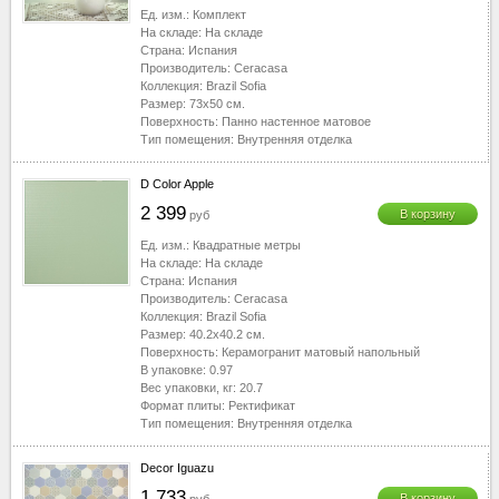
Ед. изм.:
Комплект
На складе:
На складе
Страна:
Испания
Производитель:
Ceracasa
Коллекция:
Brazil Sofia
Размер:
73x50
см.
Поверхность:
Панно настенное матовое
Тип помещения:
Внутренняя отделка
D Color Apple
2 399
В корзину
руб
Ед. изм.:
Квадратные метры
На складе:
На складе
Страна:
Испания
Производитель:
Ceracasa
Коллекция:
Brazil Sofia
Размер:
40.2x40.2
см.
Поверхность:
Керамогранит матовый напольный
В упаковке:
0.97
Вес упаковки, кг:
20.7
Формат плиты:
Ректификат
Тип помещения:
Внутренняя отделка
Decor Iguazu
1 733
В корзину