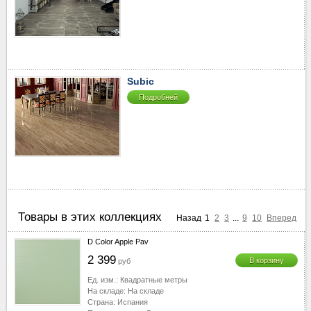
Subic
Подробней
Товары в этих коллекциях
Назад
1
2
3
...
9
10
Вперед
D Color Apple Pav
2 399
В корзину
руб
Ед. изм.:
Квадратные метры
На складе:
На складе
Страна:
Испания