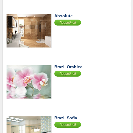
40-50
▼
50-60
▼
Absolute
60-70
▼
Подробней
70-80
▼
80-90
▼
90-100
▼
100-110
▼
110-120
▼
120-130
▼
Brazil Orchiee
130-2510
▼
Подробней
Brazil Sofia
Подробней