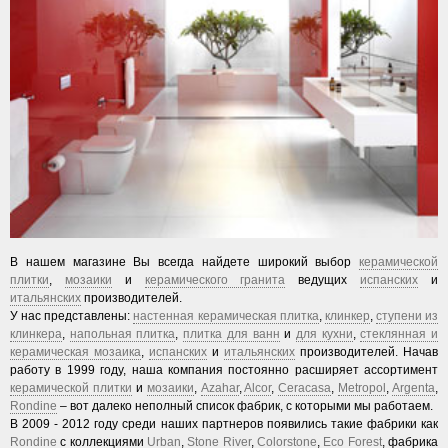
В нашем магазине Вы всегда найдете широкий выбор
керамической
плитки
,
мозаики
и
керамического гранита
ведущих
испанских
и
итальянских
производителей.
У нас представлены:
настенная керамическая плитка
,
клинкер
,
ступени из
клинкера
,
напольная плитка
,
плитка для ванн
и
для кухни
,
стеклянная и
керамическая мозаика
,
испанских
и
итальянских
производителей. Начав
работу в 1999 году, наша компания постоянно расширяет ассортимент
керамической плитки
и
мозаики
,
Azahar
,
Alcor
,
Ceracasa
,
Metropol
,
Argenta
,
Rondine
– вот далеко неполный список фабрик, с которыми мы работаем.
В 2009 - 2012 году среди наших партнеров появились такие фабрики как
Rondine
с коллекциями
Urban
,
Stone River
,
Colorstone
,
Eco Forest
, фабрика