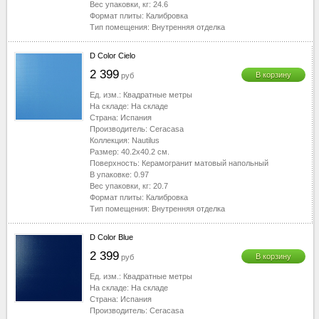
Вес упаковки, кг:
24.6
Формат плиты:
Калибровка
Тип помещения:
Внутренняя отделка
D Color Cielo
2 399
В корзину
руб
Ед. изм.:
Квадратные метры
На складе:
На складе
Страна:
Испания
Производитель:
Ceracasa
Коллекция:
Nautilus
Размер:
40.2x40.2
см.
Поверхность:
Керамогранит матовый напольный
В упаковке:
0.97
Вес упаковки, кг:
20.7
Формат плиты:
Калибровка
Тип помещения:
Внутренняя отделка
D Color Blue
2 399
В корзину
руб
Ед. изм.:
Квадратные метры
На складе:
На складе
Страна:
Испания
Производитель:
Ceracasa