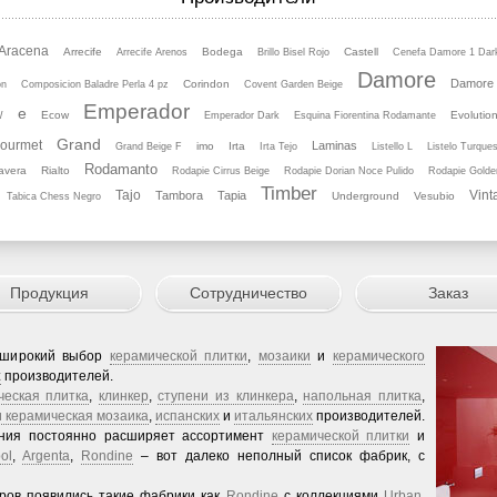
Aracena
Arrecife
Bodega
Castell
Arrecife Arenos
Brillo Bisel Rojo
Cenefa Damore 1 Dar
Damore
Damore
Corindon
on
Composicion Baladre Perla 4 pz
Covent Garden Beige
Emperador
e
Ecow
Evolutio
W
Emperador Dark
Esquina Fiorentina Rodamante
Grand
ourmet
Laminas
imo
Irta
Grand Beige F
Irta Tejo
Listello L
Listelo Turques
Rodamanto
avera
Rialto
Rodapie Cirrus Beige
Rodapie Dorian Noce Pulido
Rodapie Golde
Timber
Tajo
Vint
Tambora
Tapia
Underground
Vesubio
Tabica Chess Negro
Продукция
Сотрудничество
Заказ
 широкий выбор
керамической плитки
,
мозаики
и
керамического
х
производителей.
ческая плитка
,
клинкер
,
ступени из клинкера
,
напольная плитка
,
и керамическая мозаика
,
испанских
и
итальянских
производителей.
ания постоянно расширяет ассортимент
керамической плитки
и
ol
,
Argenta
,
Rondine
– вот далеко неполный список фабрик, с
еров появились такие фабрики как
Rondine
с коллекциями
Urban
,