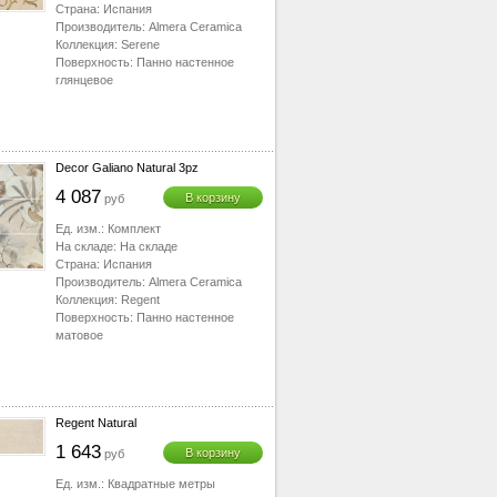
Страна:
Испания
Производитель:
Almera Ceramica
Коллекция:
Serene
Поверхность:
Панно настенное
глянцевое
Decor Galiano Natural 3pz
4 087
В корзину
руб
Ед. изм.:
Комплект
На складе:
На складе
Страна:
Испания
Производитель:
Almera Ceramica
Коллекция:
Regent
Поверхность:
Панно настенное
матовое
Regent Natural
1 643
В корзину
руб
Ед. изм.:
Квадратные метры