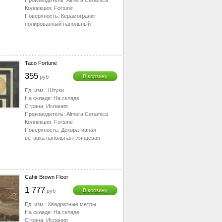
Производитель:
Almera Ceramica
Коллекция:
Fortune
Поверхность:
Керамогранит
полированный напольный
Taco Fortune
355
В корзину
руб
Ед. изм.:
Штуки
На складе:
На складе
Страна:
Испания
Производитель:
Almera Ceramica
Коллекция:
Fortune
Поверхность:
Декоративная
вставка напольная глянцевая
Cahir Brown Floor
1 777
В корзину
руб
Ед. изм.:
Квадратные метры
На складе:
На складе
Страна:
Испания