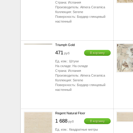
Страна:
Испания
Производитель:
Almera Ceramica
Коллекция:
Serene
Поверхность:
Бордюр глянцевый
настенный
Triumph Gold
471
В корзину
руб
Ед. изм.:
Штуки
На складе:
На складе
Страна:
Испания
Производитель:
Almera Ceramica
Коллекция:
Serene
Поверхность:
Бордюр глянцевый
настенный
Regent Natural Floor
1 688
В корзину
руб
Ед. изм.:
Квадратные метры