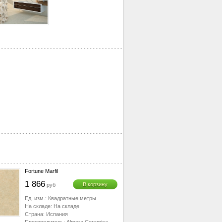
Fortune Marfil
1 866
В корзину
руб
Ед. изм.:
Квадратные метры
На складе:
На складе
Страна:
Испания