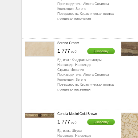
▼
Производитель:
Almera Ceramica
▼
Коллекция:
Serene
Поверхность:
Керамическая плитка
▼
глянцевая напольная
▼
▼
Serene Cream
1 777
В корзину
руб
Ед. изм.:
Квадратные метры
На складе:
На складе
Страна:
Испания
Производитель:
Almera Ceramica
Коллекция:
Serene
Поверхность:
Керамическая плитка
глянцевая настенная
Cenefa Medici Gold Brown
1 777
В корзину
руб
Ед. изм.:
Штуки
На складе:
На складе