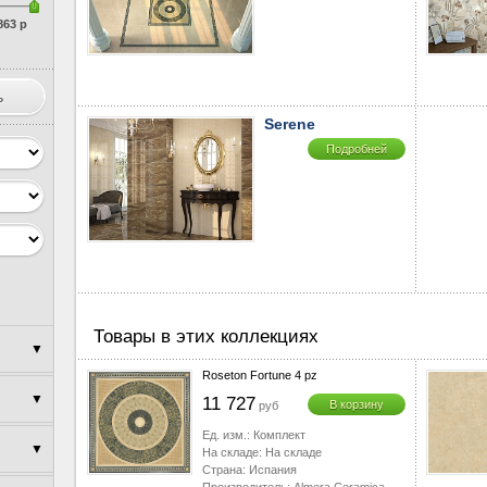
863 р
Serene
Подробней
Товары в этих коллекциях
▼
Roseton Fortune 4 pz
▼
▼
11 727
В корзину
руб
Ед. изм.:
Комплект
▼
На складе:
На складе
▼
Страна:
Испания
▼