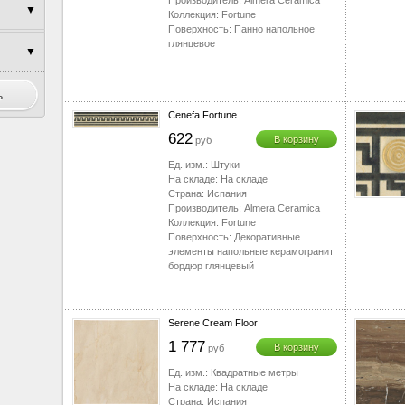
Производитель:
Almera Ceramica
▼
Коллекция:
Fortune
▼
Поверхность:
Панно напольное
▼
глянцевое
▼
▼
▼
▼
Cenefa Fortune
▼
622
В корзину
руб
▼
Ед. изм.:
Штуки
▼
На складе:
На складе
▼
Страна:
Испания
Производитель:
Almera Ceramica
Коллекция:
Fortune
▼
Поверхность:
Декоративные
элементы напольные керамогранит
▼
бордюр глянцевый
▼
▼
▼
Serene Cream Floor
▼
1 777
В корзину
руб
▼
Ед. изм.:
Квадратные метры
▼
На складе:
На складе
Страна:
Испания