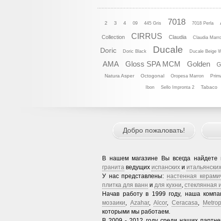
7018
2
3
4
09
445 Gris
7018 Perla
CIRRUS
Collection
Claudia
Claudia Marr
Ducale
Doric
Doric Black
Ducale Beige 
AMA
Gloss SPA MCM
Golden
G
Natura Asper
Octogonal
Prim
Oropesa Marron
Tabaco
Ibon
Sello Impronta 2
Добро пожаловать!
В нашем магазине Вы всегда найдете
гранита
ведущих
испанских
и
итальянски
У нас представлены:
настенная керами
плитка для ванн
и
для кухни
,
стеклянная 
Начав работу в 1999 году, наша комп
мозаики
,
Azahar
,
Alcor
,
Ceracasa
,
Metrop
которыми мы работаем.
В 2009 - 2012 году среди наших партн