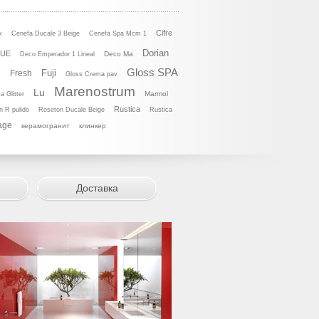
Cifre
k
Cenefa Ducale 3 Beige
Cenefa Spa Mcm 1
Dorian
 UE
Deco Ma
Deco Emperador 1 Lineal
Gloss SPA
Fuji
Fresh
n
Gloss Crema pav
Marenostrum
Lu
Marmol
a Glitter
Rustica
n R pulido
Roseton Ducale Beige
Rustica
age
керамогранит
клинкер
Доставка