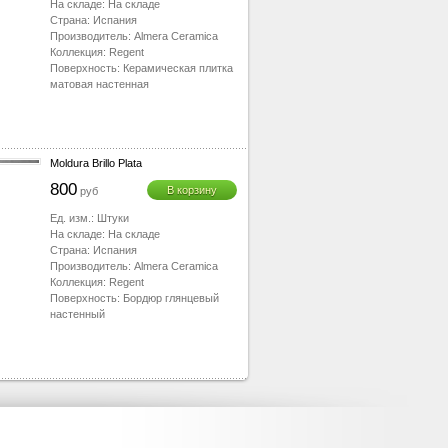
На складе:
На складе
Страна:
Испания
Производитель:
Almera Ceramica
Коллекция:
Regent
Поверхность:
Керамическая плитка
матовая настенная
Moldura Brillo Plata
800
В корзину
руб
Ед. изм.:
Штуки
На складе:
На складе
Страна:
Испания
Производитель:
Almera Ceramica
Коллекция:
Regent
Поверхность:
Бордюр глянцевый
настенный