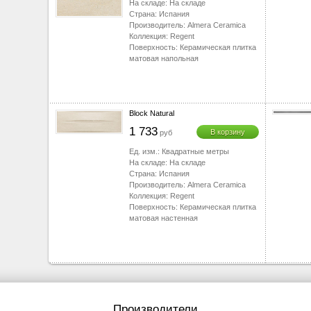
На складе:
На складе
Страна:
Испания
Производитель:
Almera Ceramica
Коллекция:
Regent
Поверхность:
Керамическая плитка
матовая напольная
Block Natural
1 733
В корзину
руб
Ед. изм.:
Квадратные метры
На складе:
На складе
Страна:
Испания
Производитель:
Almera Ceramica
Коллекция:
Regent
Поверхность:
Керамическая плитка
матовая настенная
Производители