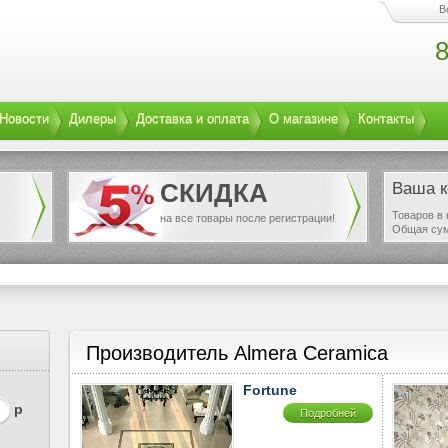
В
8
Новости
Дилеры
Доставка и оплата
О магазине
Контакты
СКИДКА
Ваша к
Товаров в 
на все товары после регистрации!
Общая су
Производитель Almera Ceramica
Fortune
р
Подробней