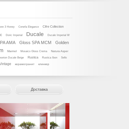
Cifre Collection
ore 3 Honey
Cenefa Elegance
Ducale
ic
Doric Imperial
Ducale Imperial W
SPA AMA
Gloss SPA MCM
Golden
um
Marmol
Natura Asper
Mosaico Gloss Crema
Rustica
seton Ducale Beige
Rustica Ibon
Sello
Vintage
керамогранит
клинкер
Доставка