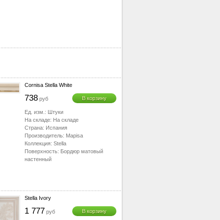
Cornisa Stella White
738
В корзину
руб
Ед. изм.:
Штуки
На складе:
На складе
Страна:
Испания
Производитель:
Mapisa
Коллекция:
Stella
Поверхность:
Бордюр матовый
настенный
Stella Ivory
1 777
В корзину
руб