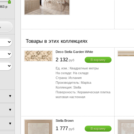
863 р
Товары в этих коллекциях
Deco Stella Garden White
2 132
В корзину
руб
Ед. изм.:
Квадратные метры
На складе:
На складе
Страна:
Испания
Производитель:
Mapisa
Коллекция:
Stella
Поверхность:
Керамическая плитка
▼
матовая настенная
▼
▼
Stella Brown
▼
▼
1 777
В корзину
руб
▼