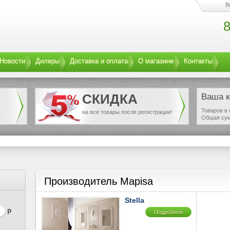
В
8
Новости
Дилеры
Доставка и оплата
О магазине
Контакты
СКИДКА
Ваша к
Товаров в 
на все товары после регистрации!
Общая су
Производитель Mapisa
Stella
р
Подробней