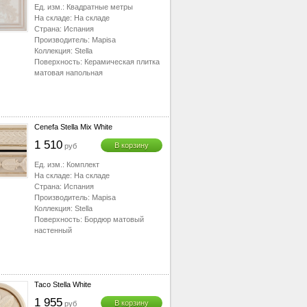
Ед. изм.:
Квадратные метры
На складе:
На складе
Страна:
Испания
Производитель:
Mapisa
Коллекция:
Stella
Поверхность:
Керамическая плитка
матовая напольная
Cenefa Stella Mix White
1 510
В корзину
руб
Ед. изм.:
Комплект
На складе:
На складе
Страна:
Испания
Производитель:
Mapisa
Коллекция:
Stella
Поверхность:
Бордюр матовый
настенный
Taco Stella White
1 955
В корзину
руб