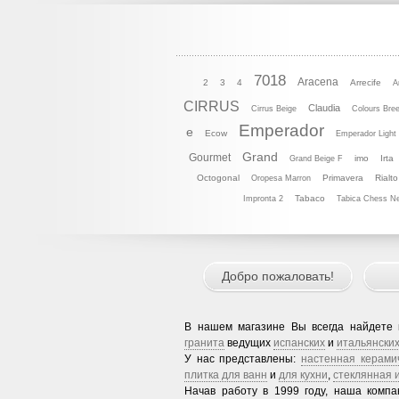
7018
Aracena
2
3
4
Arrecife
A
CIRRUS
Claudia
Cirrus Beige
Colours Bre
Emperador
e
Ecow
Emperador Light
Grand
Gourmet
imo
Irta
Grand Beige F
Octogonal
Primavera
Rialto
Oropesa Marron
Tabaco
Impronta 2
Tabica Chess N
Добро пожаловать!
В нашем магазине Вы всегда найдете
гранита
ведущих
испанских
и
итальянски
У нас представлены:
настенная керами
плитка для ванн
и
для кухни
,
стеклянная 
Начав работу в 1999 году, наша комп