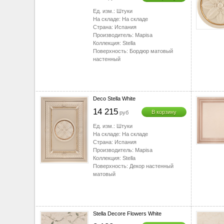
▼
Ед. изм.:
Штуки
▼
На складе:
На складе
▼
Страна:
Испания
Производитель:
Mapisa
▼
Коллекция:
Stella
▼
Поверхность:
Бордюр матовый
настенный
Deco Stella White
14 215
В корзину
руб
Ед. изм.:
Штуки
На складе:
На складе
Страна:
Испания
Производитель:
Mapisa
Коллекция:
Stella
Поверхность:
Декор настенный
матовый
Stella Decore Flowers White