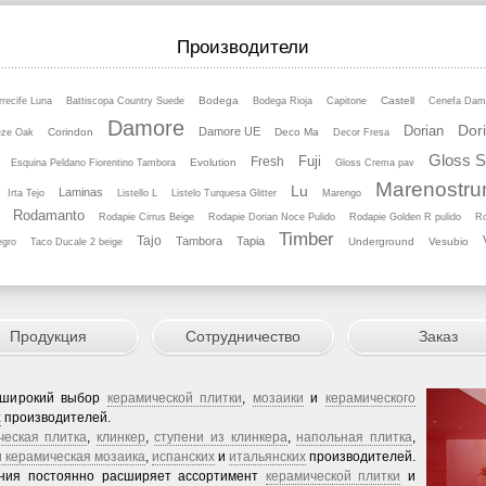
Производители
Bodega
Castell
rrecife Luna
Battiscopa Country Suede
Bodega Rioja
Capitone
Cenefa Dam
Damore
Dor
Dorian
Damore UE
Corindon
Deco Ma
eze Oak
Decor Fresa
Gloss 
Fuji
Fresh
Evolution
Esquina Peldano Fiorentino Tambora
Gloss Crema pav
Marenostr
Lu
Laminas
Irta Tejo
Listello L
Listelo Turquesa Glitter
Marengo
Rodamanto
Rodapie Cirrus Beige
Rodapie Dorian Noce Pulido
Rodapie Golden R pulido
Ro
Timber
Tajo
Tambora
Tapia
Underground
Vesubio
egro
Taco Ducale 2 beige
Продукция
Сотрудничество
Заказ
 широкий выбор
керамической плитки
,
мозаики
и
керамического
х
производителей.
ческая плитка
,
клинкер
,
ступени из клинкера
,
напольная плитка
,
и керамическая мозаика
,
испанских
и
итальянских
производителей.
ания постоянно расширяет ассортимент
керамической плитки
и