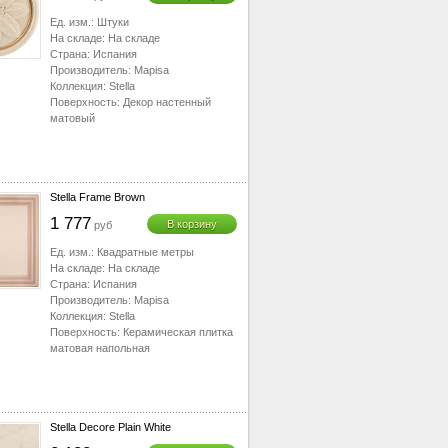
Ед. изм.:
Штуки
На складе:
На складе
Страна:
Испания
Производитель:
Mapisa
Коллекция:
Stella
Поверхность:
Декор настенный
матовый
Stella Frame Brown
1 777
В корзину
руб
Ед. изм.:
Квадратные метры
На складе:
На складе
Страна:
Испания
Производитель:
Mapisa
Коллекция:
Stella
Поверхность:
Керамическая плитка
матовая напольная
Stella Decore Plain White