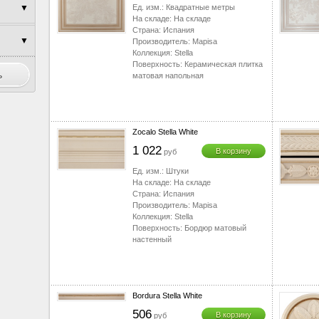
▼
Ед. изм.:
Квадратные метры
▼
На складе:
На складе
▼
Страна:
Испания
▼
Производитель:
Mapisa
Коллекция:
Stella
▼
▼
Поверхность:
Керамическая плитка
матовая напольная
▼
▼
▼
Zocalo Stella White
▼
1 022
В корзину
▼
руб
Ед. изм.:
Штуки
▼
На складе:
На складе
Страна:
Испания
▼
Производитель:
Mapisa
▼
Коллекция:
Stella
Поверхность:
Бордюр матовый
▼
настенный
▼
▼
▼
Bordura Stella White
▼
506
В корзину
руб