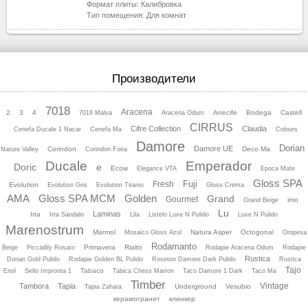
Формат плиты:
Калибровка
Тип помещения:
Для комнат
Производители
7018
Aracena
2
3
4
Arrecife
Bodega
Castell
7018 Malva
Aracena Odum
CIRRUS
Cifre Collection
Claudia
Cenefa Ducale 1 Nacar
Cenefa Ma
Colours
Damore
Dorian
Damore UE
Corindon
Deco Ma
Nature Valley
Corindon Foira
Ducale
Emperador
Doric
e
Ecow
Elegance VTA
Epoca Mate
Gloss SPA
Fuji
Fresh
Evolution
Evolution Gris
Evolution Titanio
Gloss Crema
AMA
Gloss SPA MCM
Golden
Grand
Gourmet
imo
Grand Beige
Lu
Laminas
Irta
Irta Sandalo
Lila
Listelo Luхe N Pulido
Luхe N Pulido
Marenostrum
Marmol
Natura Asper
Octogonal
Mosaico Gloss Azul
Oropesa
Rodamanto
Primavera
Rialto
Beige
Piccadily Rosato
Rodapie Aracena Odum
Rodapie
Rustica
Dorian Gold Pulido
Rodapie Golden BL Pulido
Roseton Damore Dark Pulido
Rustica
Tajo
Tabaco
Enol
Sello Impronta 1
Tabica Chess Marron
Taco Damore 1 Dark
Taco Ma
Timber
Vintage
Tambora
Tapia
Underground
Vesubio
Tapia Zahara
керамогранит
клинкер