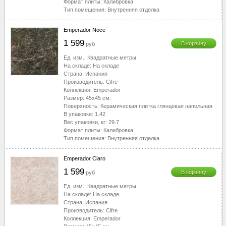
Формат плиты:
Калибровка
Тип помещения:
Внутренняя отделка
Emperador Noce
1 599
В корзину
руб
Ед. изм.:
Квадратные метры
На складе:
На складе
Страна:
Испания
Производитель:
Cifre
Коллекция:
Emperador
Размер:
45x45
см.
Поверхность:
Керамическая плитка глянцевая напольная
В упаковке:
1.42
Вес упаковки, кг:
29.7
Формат плиты:
Калибровка
Тип помещения:
Внутренняя отделка
Emperador Ciaro
1 599
В корзину
руб
Ед. изм.:
Квадратные метры
На складе:
На складе
Страна:
Испания
Производитель:
Cifre
Коллекция:
Emperador