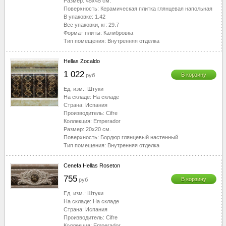
Размер:
45x45
см.
Поверхность:
Керамическая плитка глянцевая напольная
В упаковке:
1.42
Вес упаковки, кг:
29.7
Формат плиты:
Калибровка
Тип помещения:
Внутренняя отделка
Hellas Zocaldo
1 022
В корзину
руб
Ед. изм.:
Штуки
На складе:
На складе
Страна:
Испания
Производитель:
Cifre
Коллекция:
Emperador
Размер:
20x20
см.
Поверхность:
Бордюр глянцевый настенный
Тип помещения:
Внутренняя отделка
Cenefa Hellas Roseton
755
В корзину
руб
Ед. изм.:
Штуки
На складе:
На складе
Страна:
Испания
Производитель:
Cifre
Коллекция:
Emperador