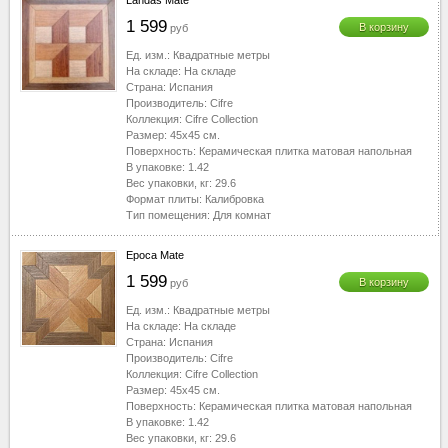
Landas Mate
1 599
В корзину
руб
Ед. изм.:
Квадратные метры
На складе:
На складе
Страна:
Испания
Производитель:
Cifre
Коллекция:
Cifre Collection
Размер:
45x45
см.
Поверхность:
Керамическая плитка матовая напольная
В упаковке:
1.42
Вес упаковки, кг:
29.6
Формат плиты:
Калибровка
Тип помещения:
Для комнат
Epoca Mate
1 599
В корзину
руб
Ед. изм.:
Квадратные метры
На складе:
На складе
Страна:
Испания
Производитель:
Cifre
Коллекция:
Cifre Collection
Размер:
45x45
см.
Поверхность:
Керамическая плитка матовая напольная
В упаковке:
1.42
Вес упаковки, кг:
29.6