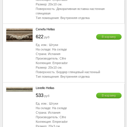
Размер:
20x10
см.
Поверхность:
Декоративная вставка настенная
глянцевая
Тип помещения:
Внутренняя отделка
Cenefa Hellas
622
В корзину
руб
Ед. изм.:
Штуки
На складе:
На складе
Страна:
Испания
Производитель:
Cifre
Коллекция:
Emperador
Размер:
20x10
см.
Поверхность:
Бордюр глянцевый настенный
Тип помещения:
Внутренняя отделка
Listello Hellas
533
В корзину
руб
Ед. изм.:
Штуки
На складе:
На складе
Страна:
Испания
Производитель:
Cifre
Коллекция:
Emperador
Размер:
20x3
см.