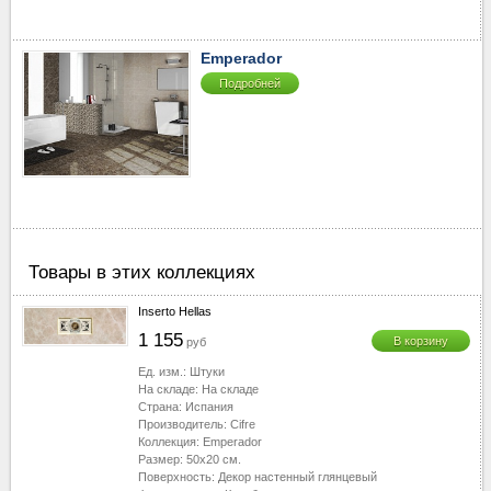
40-50
▼
50-60
▼
Emperador
60-70
▼
Подробней
70-80
▼
80-90
▼
90-100
▼
100-110
▼
110-120
▼
120-130
▼
130-2510
▼
Товары в этих коллекциях
Inserto Hellas
1 155
В корзину
руб
Ед. изм.:
Штуки
На складе:
На складе
Страна:
Испания
Производитель:
Cifre
Коллекция:
Emperador
Размер:
50x20
см.
Поверхность:
Декор настенный глянцевый