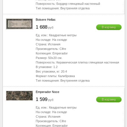
Поверхность:
Бордюр глянцевый настенный
Тип помещения:
Внутренняя отделка
Boisere Hellas
1 688
В корзину
руб
Ед. изм.:
Квадратные метры
На складе:
На складе
Страна:
Испания
Производитель:
Cifre
Коллекция:
Emperador
Размер:
50x20
см.
Поверхность:
Керамическая плитка глянцевая настенная
В упаковке:
1.2
Вес упаковки, кг:
20.4
Формат плиты:
Калибровка
Тип помещения:
Внутренняя отделка
Emperador Noce
1 599
В корзину
руб
Ед. изм.:
Квадратные метры
На складе:
На складе
Страна:
Испания
Производитель:
Cifre
Коллекция:
Emperador