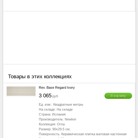
40-50
▼
50-60
▼
60-70
▼
70-80
▼
80-90
▼
90-100
▼
100-110
▼
110-120
▼
120-130
▼
130-2510
▼
Товары в этих коллекциях
Rev. Base Regard Ivory
3 065
В корзину
руб
Ед. изм.:
Квадратные метры
На складе:
На складе
Страна:
Испания
Производитель:
Newker
Коллекция:
Orna
Размер:
90x29.5
см.
Поверхность:
Керамическая плитка матовая настенная