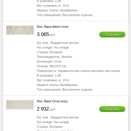
В упаковке:
1.06
Вес упаковки, кг:
23.6
Формат плиты:
Калибровка
Тип помещения:
Внутренняя отделка
Rev. Base Adorn Ivory
3 065
В корзину
руб
Ед. изм.:
Квадратные метры
На складе:
На складе
Страна:
Испания
Производитель:
Newker
Коллекция:
Orna
Размер:
90x29.5
см.
Поверхность:
Керамическая плитка матовая настенная
В упаковке:
1.06
Вес упаковки, кг:
23.6
Формат плиты:
Калибровка
Тип помещения:
Внутренняя отделка
Rev. Base Orna Ivory
2 932
В корзину
руб
Ед. изм.:
Квадратные метры
На складе:
На складе
Страна:
Испания