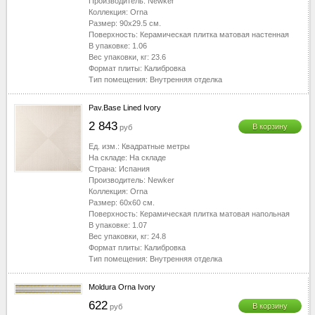
Производитель:
Newker
Коллекция:
Orna
Размер:
90x29.5
см.
Поверхность:
Керамическая плитка матовая настенная
В упаковке:
1.06
Вес упаковки, кг:
23.6
Формат плиты:
Калибровка
Тип помещения:
Внутренняя отделка
Pav.Base Lined Ivory
2 843
В корзину
руб
Ед. изм.:
Квадратные метры
На складе:
На складе
Страна:
Испания
Производитель:
Newker
Коллекция:
Orna
Размер:
60x60
см.
Поверхность:
Керамическая плитка матовая напольная
В упаковке:
1.07
Вес упаковки, кг:
24.8
Формат плиты:
Калибровка
Тип помещения:
Внутренняя отделка
Moldura Orna Ivory
622
В корзину
руб