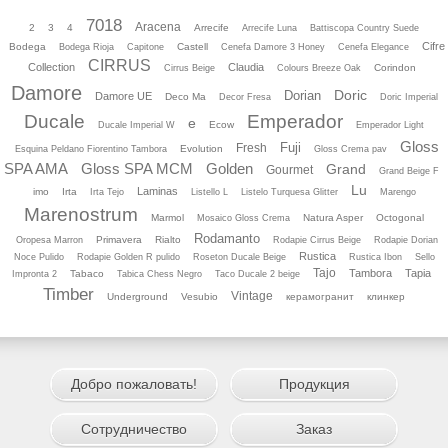
7018
Aracena
2
3
4
Arrecife
Arrecife Luna
Battiscopa Country Suede
Cifre
Bodega
Castell
Bodega Rioja
Capitone
Cenefa Damore 3 Honey
Cenefa Elegance
CIRRUS
Collection
Claudia
Corindon
Cirrus Beige
Colours Breeze Oak
Damore
Doric
Dorian
Damore UE
Deco Ma
Decor Fresa
Doric Imperial
Ducale
Emperador
e
Ecow
Ducale Imperial W
Emperador Light
Gloss
Fuji
Fresh
Evolution
Esquina Peldano Fiorentino Tambora
Gloss Crema pav
SPA AMA
Gloss SPA MCM
Golden
Grand
Gourmet
Grand Beige F
Lu
Laminas
imo
Irta
Irta Tejo
Listello L
Listelo Turquesa Glitter
Marengo
Marenostrum
Marmol
Natura Asper
Octogonal
Mosaico Gloss Crema
Rodamanto
Primavera
Rialto
Oropesa Marron
Rodapie Cirrus Beige
Rodapie Dorian
Rustica
Noce Pulido
Rodapie Golden R pulido
Roseton Ducale Beige
Rustica Ibon
Sello
Tajo
Tambora
Tapia
Tabaco
Impronta 2
Tabica Chess Negro
Taco Ducale 2 beige
Timber
Vintage
Underground
Vesubio
керамогранит
клинкер
Добро пожаловать!
Продукция
Сотрудничество
Заказ