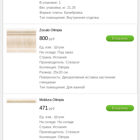
В упаковке:
1
Вес упаковки, кг:
21.25
Формат плиты:
Калибровка
Тип помещения:
Внутренняя отделка
Zocalo Olimpia
800
В корзину
руб
Ед. изм.:
Штуки
На складе:
Под заказ
Страна:
Испания
Производитель:
Cristacer
Коллекция:
Olimpia
Размер:
25x20
см.
Поверхность:
Декоративная вставка настенная
глянцевая
Тип помещения:
Для ванной
Moldura Olimpia
471
В корзину
руб
Ед. изм.:
Штуки
На складе:
На складе
Страна:
Испания
Производитель:
Cristacer
Коллекция:
Olimpia