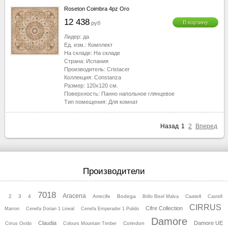
Roseton Coimbra 4pz Oro
12 438
В корзину
руб
Лидер:
да
Ед. изм.:
Комплект
На складе:
На складе
Страна:
Испания
Производитель:
Cristacer
Коллекция:
Constanza
Размер:
120x120
см.
Поверхность:
Панно напольное глянцевое
Тип помещения:
Для комнат
Назад
1
2
Вперед
Производители
7018
Aracena
2
3
4
Arrecife
Bodega
Castell
Brillo Bisel Malva
Castell
CIRRUS
Cifre Collection
Marron
Cenefa Dorian 1 Lineal
Cenefa Emperador 1 Pulido
Damore
Claudia
Damore UE
Corindon
Cirrus Oхido
Colours Mountain Timber