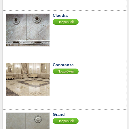
40-50
▼
50-60
▼
Claudia
60-70
▼
Подробней
70-80
▼
80-90
▼
90-100
▼
100-110
▼
110-120
▼
120-130
▼
Constanza
130-2510
▼
Подробней
Grand
Подробней