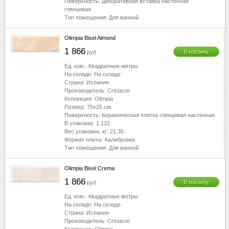
Поверхность:
Декоративная вставка настенная
глянцевая
Тип помещения:
Для ванной
Olimpia Bisel Almond
1 866
В корзину
руб
Ед. изм.:
Квадратные метры
На складе:
На складе
Страна:
Испания
Производитель:
Cristacer
Коллекция:
Olimpia
Размер:
75x25
см.
Поверхность:
Керамическая плитка глянцевая настенная
В упаковке:
1.122
Вес упаковки, кг:
21.35
Формат плиты:
Калибровка
Тип помещения:
Для ванной
Olimpia Bisel Crema
1 866
В корзину
руб
Ед. изм.:
Квадратные метры
На складе:
На складе
Страна:
Испания
Производитель:
Cristacer