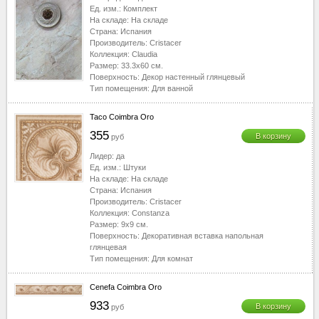
Ед. изм.:
Комплект
На складе:
На складе
Страна:
Испания
Производитель:
Cristacer
Коллекция:
Claudia
Размер:
33.3x60
см.
Поверхность:
Декор настенный глянцевый
Тип помещения:
Для ванной
Taco Coimbra Oro
355
В корзину
руб
Лидер:
да
Ед. изм.:
Штуки
На складе:
На складе
Страна:
Испания
Производитель:
Cristacer
Коллекция:
Constanza
Размер:
9x9
см.
Поверхность:
Декоративная вставка напольная
глянцевая
Тип помещения:
Для комнат
Cenefa Coimbra Oro
933
В корзину
руб