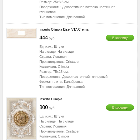
Размер:
25x3.5
см.
Поверхность:
Декоративная вставка настенная
глянцевая
Тип помещения:
Для ванной
Inserto Olimpia Bisel VTA Crema
444
В корзину
руб
Ед. изм.:
Штуки
На складе:
На складе
Страна:
Испания
Производитель:
Cristacer
Коллекция:
Olimpia
Размер:
75x25
см.
Поверхность:
Декор настенный глянцевый
Формат плиты:
Калибровка
Тип помещения:
Для ванной
Inserto Olimpia
800
В корзину
руб
Ед. изм.:
Штуки
На складе:
На складе
Страна:
Испания
Производитель:
Cristacer
Коллекция:
Olimpia