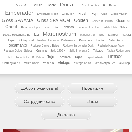
Ducale
Doric
e
Dorian
Deco Ma
Ecow
Ducale Ambar
Emperador
Fuji
Fresh
Evolution
Emperador Moon
Giza
Gloss Marron
Gloss SPA AMA
Gloss SPA MCM
Golden
Gourmet
Golden BL Pulido
Grand
Laminas
imo
Irta
Gresmanc Spain
Laminas Escalda
Listelo Glitter Malva
Marenostrum
Lu
Marmol
Natura
Loseta Rodamanto E5
Marenostrum Tierra
Asper
Octogonal
Primavera
Rialto
Peldano Fiorentino Rodamante
Rialto Decor
Rodamanto
Rodapie Damore Beige
Rodapie Emperador Dark
Rodapie Nature Asper
Rustica
Tabaco
Roseton Golden Select
Sello 1700 4
Sello Impronta 5
Tabica Rodamanto
Timber
Tajo
Tambora
Tapia
M1
Taco Golden BL Pulido
Tapia Calanda
Vintage
Underground
Vesubio
керамогранит
клинкер
Vesta Roble
Vintage Bruno
Добро пожаловать!
Продукция
Сотрудничество
Заказ
Доставка