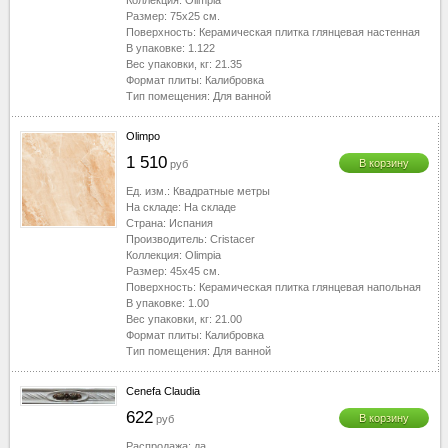
Коллекция:
Olimpia
Размер:
75x25
см.
Поверхность:
Керамическая плитка глянцевая настенная
В упаковке:
1.122
Вес упаковки, кг:
21.35
Формат плиты:
Калибровка
Тип помещения:
Для ванной
Olimpo
1 510
В корзину
руб
Ед. изм.:
Квадратные метры
На складе:
На складе
Страна:
Испания
Производитель:
Cristacer
Коллекция:
Olimpia
Размер:
45x45
см.
Поверхность:
Керамическая плитка глянцевая напольная
В упаковке:
1.00
Вес упаковки, кг:
21.00
Формат плиты:
Калибровка
Тип помещения:
Для ванной
Cenefa Claudia
622
В корзину
руб
Распродажа:
да