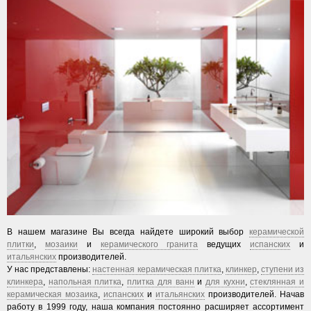
В нашем магазине Вы всегда найдете широкий выбор
керамической
плитки
,
мозаики
и
керамического гранита
ведущих
испанских
и
итальянских
производителей.
У нас представлены:
настенная керамическая плитка
,
клинкер
,
ступени из
клинкера
,
напольная плитка
,
плитка для ванн
и
для кухни
,
стеклянная и
керамическая мозаика
,
испанских
и
итальянских
производителей. Начав
работу в 1999 году, наша компания постоянно расширяет ассортимент