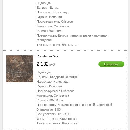
Лидер:
да
Ед. изм.:
Штуки
На складе:
На складе
Страна:
Испания
Производитель:
Cristacer
Коллекция:
Constanza
Размер:
60x9
см.
Поверхность:
Декоративная вставка напольная
глянцевая
Тип помещения:
Для комнат
Constanza Gris
2 132
В корзину
руб
Лидер:
да
Ед. изм.:
Квадратные метры
На складе:
На складе
Страна:
Испания
Производитель:
Cristacer
Коллекция:
Constanza
Размер:
60x60
см.
Поверхность:
Керамогранит глянцевый напольный
В упаковке:
1.08
Вес упаковки, кг:
23.00
Формат плиты:
Калибровка
Тип помещения:
Для комнат