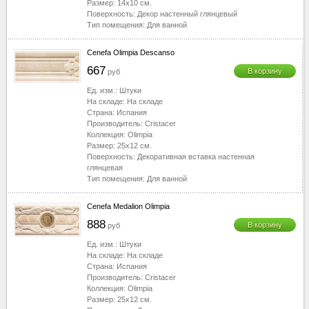
Размер:
14x10
см.
Поверхность:
Декор настенный глянцевый
Тип помещения:
Для ванной
Cenefa Olimpia Descanso
667
В корзину
руб
Ед. изм.:
Штуки
На складе:
На складе
Страна:
Испания
Производитель:
Cristacer
Коллекция:
Olimpia
Размер:
25x12
см.
Поверхность:
Декоративная вставка настенная
глянцевая
Тип помещения:
Для ванной
Cenefa Medalion Olimpia
888
В корзину
руб
Ед. изм.:
Штуки
На складе:
На складе
Страна:
Испания
Производитель:
Cristacer
Коллекция:
Olimpia
Размер:
25x12
см.