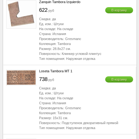
Zanquin Tambora Izquierdo
622
В корзину
руб
Скидка:
да
Ед. изм.:
Штуки
На складе:
На складе
Страна:
Испания
Производитель:
Gresmanc
Коллекция:
Tambora
Размер:
28.8x27
см.
Поверхность:
Клинкер угловой плинтус
Тип помещения:
Наружная отделка
Loseta Tambora MT 1
738
В корзину
руб
Скидка:
да
Ед. изм.:
Штуки
На складе:
На складе
Страна:
Испания
Производитель:
Gresmanc
Коллекция:
Tambora
Размер:
15x31
см.
Поверхность:
Подступенок декоративный прямой
Тип помещения:
Наружная отделка