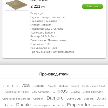
Base Tambora
2 221
В корзину
руб
Скидка:
да
Ед. изм.:
Квадратные метры
На складе:
На складе
Страна:
Испания
Производитель:
Gresmanc
Коллекция:
Tambora
Размер:
24.5x24.5
см.
Поверхность:
Плитка клинкер
В упаковке:
1.00
Вес упаковки, кг:
26.00
Тип помещения:
Наружная отделка
Производители
7018
Aracena
2
3
4
Arrecife
Bodega
Castell
11
Cenefa Damore 2 Dark
CIRRUS
Cifre Collection
Claudia
Cenefa Ducale 4 Beige
Colours Black Cave
Damore
Dorian
Damore UE
Corindon
Deco Ma
Composicion Spa Mcm 3pz
Ducale
Emperador
Doric
e
Ecow
Ducale Imperial
Emperador