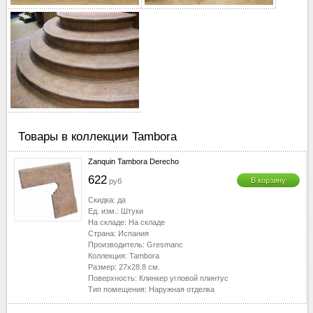
40-50
▼
50-60
▼
60-70
▼
70-80
▼
80-90
▼
90-100
▼
100-110
▼
110-120
▼
Товары в коллекции Tambora
120-130
▼
Zanquin Tambora Derecho
130-2510
▼
622
В корзину
руб
Скидка:
да
Ед. изм.:
Штуки
На складе:
На складе
Страна:
Испания
Производитель:
Gresmanc
Коллекция:
Tambora
Размер:
27x28.8
см.
Поверхность:
Клинкер угловой плинтус
Тип помещения:
Наружная отделка