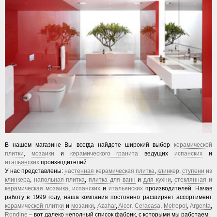
В нашем магазине Вы всегда найдете широкий выбор
керамической
плитки
,
мозаики
и
керамического гранита
ведущих
испанских
и
итальянских
производителей.
У нас представлены:
настенная керамическая плитка
,
клинкер
,
ступени из
клинкера
,
напольная плитка
,
плитка для ванн
и
для кухни
,
стеклянная и
керамическая мозаика
,
испанских
и
итальянских
производителей. Начав
работу в 1999 году, наша компания постоянно расширяет ассортимент
керамической плитки
и
мозаики
,
Azahar
,
Alcor
,
Ceracasa
,
Metropol
,
Argenta
,
Rondine
– вот далеко неполный список фабрик, с которыми мы работаем.