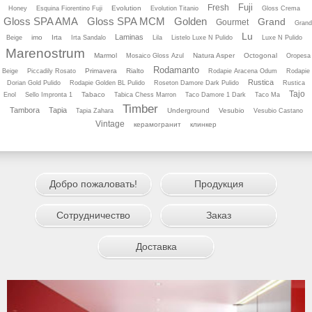
Fuji
Fresh
Evolution
Honey
Esquina Fiorentino Fuji
Evolution Titanio
Gloss Crema
Gloss SPA AMA
Gloss SPA MCM
Golden
Grand
Gourmet
Grand
Lu
Laminas
imo
Irta
Beige
Irta Sandalo
Lila
Listelo Luхe N Pulido
Luхe N Pulido
Marenostrum
Marmol
Natura Asper
Octogonal
Mosaico Gloss Azul
Oropesa
Rodamanto
Primavera
Rialto
Beige
Piccadily Rosato
Rodapie Aracena Odum
Rodapie
Rustica
Dorian Gold Pulido
Rodapie Golden BL Pulido
Roseton Damore Dark Pulido
Rustica
Tajo
Tabaco
Enol
Sello Impronta 1
Tabica Chess Marron
Taco Damore 1 Dark
Taco Ma
Timber
Tambora
Tapia
Underground
Vesubio
Tapia Zahara
Vesubio Castano
Vintage
керамогранит
клинкер
Добро пожаловать!
Продукция
Сотрудничество
Заказ
Доставка