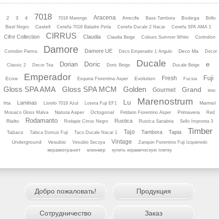
7018
Aracena
2
3
4
Arrecife
Bodega
7018 Marengo
Base Tambora
Brillo
Castell
Bisel Negro
Cenefa 7018 Baladre Perla
Cenefa Ducale 2 Nacar
Cenefa SPA AMA 1
CIRRUS
Cifre Collection
Claudia
Corindon
Claudia Beige
Colours Summer White
Damore
Damore UE
Deco Ma
Corindon Parma
Deco Emperador 1 Angulo
Decor
Ducale
Doric
e
Dorian
Classic 2
Decor Tea
Doric Beige
Ducale Beige
Emperador
Fuji
Fresh
Ecow
Evolution
Esquina Fiorentina Asper
Fucsia
Gloss SPA AMA
Gloss SPA MCM
Golden
Grand
Gourmet
imo
Marenostrum
Lu
Laminas
Irta
Marmol
Listelo 7018 Azul
Loseta Fuji EF1
Natura Asper
Octogonal
Primavera
Mosaico Gloss Malva
Peldano Fiorentino Asper
Red
Rodamanto
Rustica
Rialto
Rodapie Cirrus Negro
Rustica Sanabria
Sello Impronta 3
Timber
Tajo
Tambora
Tapia
Tabaco
Tabica Domus Fuji
Taco Ducale Nacar 1
Vintage
Underground
Vesubio
Vesubio Secoya
Zanquin Fiorentino Fuji Izquieredo
керамогранит
клинкер
купить керамическую плитку
Добро пожаловать!
Продукция
Сотрудничество
Заказ