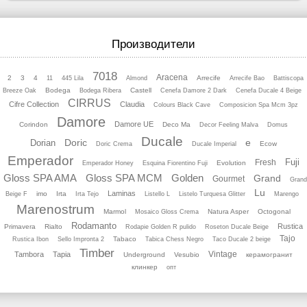
Производители
7018
Aracena
2
3
4
Arrecife
11
445 Lila
Almond
Arrecife Bao
Battiscopa
Bodega
Castell
Breeze Oak
Bodega Ribera
Cenefa Damore 2 Dark
Cenefa Ducale 4 Beige
CIRRUS
Cifre Collection
Claudia
Colours Black Cave
Composicion Spa Mcm 3pz
Damore
Damore UE
Corindon
Deco Ma
Decor Feeling Malva
Domus
Ducale
Doric
e
Dorian
Ecow
Doric Crema
Ducale Imperial
Emperador
Fuji
Fresh
Evolution
Emperador Honey
Esquina Fiorentino Fuji
Gloss SPA AMA
Gloss SPA MCM
Golden
Grand
Gourmet
Grand
Lu
Laminas
imo
Irta
Beige F
Irta Tejo
Listello L
Listelo Turquesa Glitter
Marengo
Marenostrum
Marmol
Natura Asper
Octogonal
Mosaico Gloss Crema
Rodamanto
Rustica
Primavera
Rialto
Rodapie Golden R pulido
Roseton Ducale Beige
Tajo
Tabaco
Rustica Ibon
Sello Impronta 2
Tabica Chess Negro
Taco Ducale 2 beige
Timber
Vintage
Tambora
Tapia
Underground
Vesubio
керамогранит
клинкер
опт