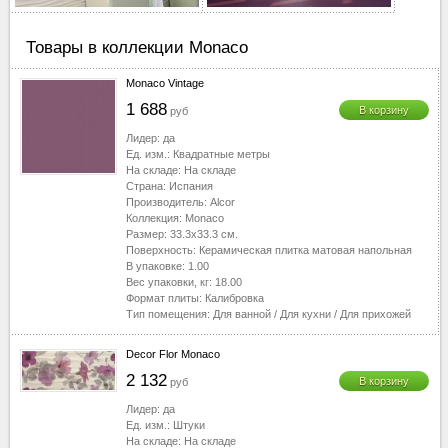
40-50
▼
50-60
▼
Товары в коллекции Monaco
60-70
▼
Monaco Vintage
70-80
▼
1 688
В корзину
руб
80-90
▼
90-100
▼
Лидер:
да
Ед. изм.:
Квадратные метры
100-110
▼
На складе:
На складе
110-120
▼
Страна:
Испания
Производитель:
Alcor
120-130
▼
Коллекция:
Monaco
130-2510
▼
Размер:
33.3x33.3
см.
Поверхность:
Керамическая плитка матовая напольная
В упаковке:
1.00
Вес упаковки, кг:
18.00
Формат плиты:
Калибровка
Тип помещения:
Для ванной
/
Для кухни
/
Для прихожей
Decor Flor Monaco
2 132
В корзину
руб
Лидер:
да
Ед. изм.:
Штуки
На складе:
На складе