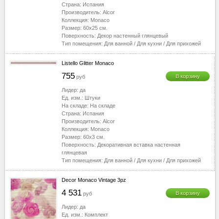
Страна:
Испания
Производитель:
Alcor
Коллекция:
Monaco
Размер:
60x25
см.
Поверхность:
Декор настенный глянцевый
Тип помещения:
Для ванной
/
Для кухни
/
Для прихожей
Listello Glitter Monaco
755
В корзину
руб
Лидер:
да
Ед. изм.:
Штуки
На складе:
На складе
Страна:
Испания
Производитель:
Alcor
Коллекция:
Monaco
Размер:
60x3
см.
Поверхность:
Декоративная вставка настенная
глянцевая
Тип помещения:
Для ванной
/
Для кухни
/
Для прихожей
Decor Monaco Vintage 3pz
4 531
В корзину
руб
Лидер:
да
Ед. изм.:
Комплект