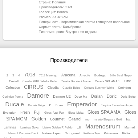
Страна:
Испания
Производитель:
Oset
Коллекция:
Borneo
Размер:
33.3x8
см.
Поверхность:
Керамическая плитка глянцевая напольная
Формат плиты:
Калибровка
Тип помещения:
Внутренняя отделка
Производители
7018
Aracena
2
3
4
Arrecife
Bodega
7018 Marengo
Brillo Bisel Negro
Cifre
Castell
Cenefa 7018 Baladre Perla
Cenefa Ducale 2 Nacar
Cenefa SPA AMA 1
CIRRUS
Collection
Claudia
Corindon
Claudia Beige
Colours Summer White
Damore
Doric
Dorian
Damore UE
Deco Ma
Corindon Parma
Doric Beige
Ducale
Emperador
e
Ecow
Ducale Beige
Esquina Fiorentina Asper
Gloss SPA AMA
Gloss
Fuji
Fresh
Evolution
Gloss Azul Pav
Gloss Moka
SPA MCM
Golden
Grand
Gourmet
imo
Irta
Inserto Elegance Gold
Marenostrum
Lu
Laminas
Marmol
Laminas Sava
Listelo Golden R Pulido
Natura Asper
Octogonal
Primavera
Rialto
Marmol Marquina Dec2
Peldano Tajo