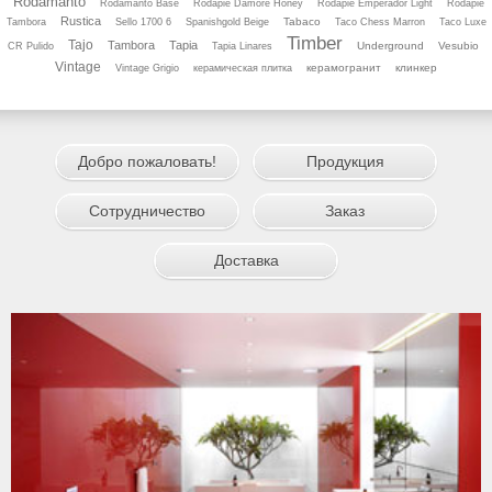
Rodamanto
Rodamanto Base
Rodapie Damore Honey
Rodapie Emperador Light
Rodapie
Rustica
Tabaco
Tambora
Sello 1700 6
Spanishgold Beige
Taco Chess Marron
Taco Luхe
Timber
Tajo
Tambora
Tapia
Underground
Vesubio
CR Pulido
Tapia Linares
Vintage
керамогранит
клинкер
Vintage Grigio
керамическая плитка
Добро пожаловать!
Продукция
Сотрудничество
Заказ
Доставка