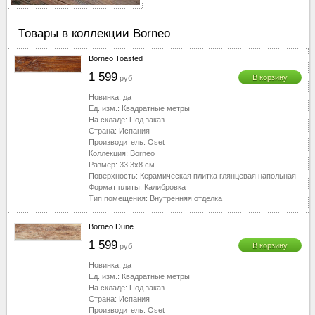
40-50
▼
50-60
▼
Товары в коллекции Borneo
60-70
▼
Borneo Toasted
70-80
▼
1 599
В корзину
руб
80-90
▼
90-100
▼
Новинка:
да
Ед. изм.:
Квадратные метры
100-110
▼
На складе:
Под заказ
110-120
▼
Страна:
Испания
Производитель:
Oset
120-130
▼
Коллекция:
Borneo
130-2510
▼
Размер:
33.3x8
см.
Поверхность:
Керамическая плитка глянцевая напольная
Формат плиты:
Калибровка
Тип помещения:
Внутренняя отделка
Borneo Dune
1 599
В корзину
руб
Новинка:
да
Ед. изм.:
Квадратные метры
На складе:
Под заказ
Страна:
Испания
Производитель:
Oset