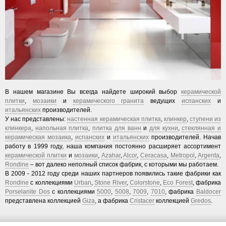
В нашем магазине Вы всегда найдете широкий выбор
керамической
плитки
,
мозаики
и
керамического гранита
ведущих
испанских
и
итальянских
производителей.
У нас представлены:
настенная керамическая плитка
,
клинкер
,
ступени из
клинкера
,
напольная плитка
,
плитка для ванн
и
для кухни
,
стеклянная и
керамическая мозаика
,
испанских
и
итальянских
производителей. Начав
работу в 1999 году, наша компания постоянно расширяет ассортимент
керамической плитки
и
мозаики
,
Azahar
,
Alcor
,
Ceracasa
,
Metropol
,
Argenta
,
Rondine
– вот далеко неполный список фабрик, с которыми мы работаем.
В 2009 - 2012 году среди наших партнеров появились такие фабрики как
Rondine
с коллекциями
Urban
,
Stone River
,
Colorstone
,
Eco Forest
, фабрика
Porselanite Dos
с коллекциями
5000
,
5008
,
7009
,
7010
, фабрика
Baldocer
представлена коллекцией
Giza
, а фабрика
Cristacer
коллекцией
Gredos
.