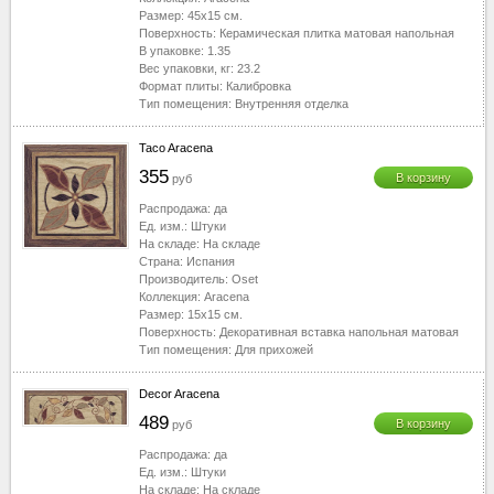
Размер:
45x15
см.
40-50
▼
Поверхность:
Керамическая плитка матовая напольная
50-60
▼
В упаковке:
1.35
Вес упаковки, кг:
23.2
60-70
▼
Формат плиты:
Калибровка
70-80
▼
Тип помещения:
Внутренняя отделка
80-90
▼
Taco Aracena
90-100
▼
355
100-110
▼
В корзину
руб
110-120
▼
Распродажа:
да
Ед. изм.:
Штуки
120-130
▼
На складе:
На складе
130-2510
▼
Страна:
Испания
Производитель:
Oset
Коллекция:
Aracena
Размер:
15x15
см.
Поверхность:
Декоративная вставка напольная матовая
Тип помещения:
Для прихожей
Decor Aracena
489
В корзину
руб
Распродажа:
да
Ед. изм.:
Штуки
На складе:
На складе