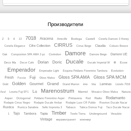
Производители
7018
Aracena
2
3
4
Arrecife
Bodega
Castell
13
Cenefa Damore 3 Honey
CIRRUS
Cifre Collection
Claudia
Cenefa Elegance
Cirrus Beige
Colours Breeze
Damore
Damore UE
Corindon
Oak
Composition SPA AMA 3 pz
Damore Beige
Ducale
Doric
e
Dorian
Deco Ma
Ecow
Decor Cafe
Ducale Imperial W
Emperador
Evolution
Emperador Light
Esquina Peldano Fiorentino Tambora
Gloss SPA AMA
Gloss SPA MCM
Fuji
Fresh
Fucsia
Gloss Malva
Golden
Grand
Gourmet
Laminas
imo
Irta
Gold
Grand Marron
Listelo 7018
Marenostrum
Lu
Marmol
Natura
Azul
Loseta Fuji EF1
Mosaico Gloss Malva
Rodamanto
Asper
Octogonal
Primavera
Rialto
Peldano Fiorentino Asper
Red
Rodapie Cirrus Negro
Rodapie Ducale Ambar
Rodapie Luхe CR Pulido
Roseton Ducale Nacar
Rustica
Tabaco
Rustica Sanabria
Sello Impronta 3
Tabica Domus Fuji
Taco Ducale Nacar
Timber
Tajo
Tambora
Tapia
Underground
Vesubio
1
Torelo Tierra
Vintage
керамогранит
клинкер