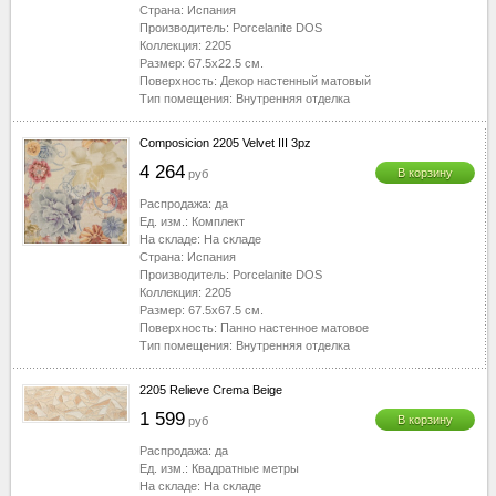
Страна:
Испания
Производитель:
Porcelanite DOS
Коллекция:
2205
Размер:
67.5x22.5
см.
Поверхность:
Декор настенный матовый
Тип помещения:
Внутренняя отделка
Composicion 2205 Velvet III 3pz
4 264
В корзину
руб
Распродажа:
да
Ед. изм.:
Комплект
На складе:
На складе
Страна:
Испания
Производитель:
Porcelanite DOS
Коллекция:
2205
Размер:
67.5x67.5
см.
Поверхность:
Панно настенное матовое
Тип помещения:
Внутренняя отделка
2205 Relieve Crema Beige
1 599
В корзину
руб
Распродажа:
да
Ед. изм.:
Квадратные метры
На складе:
На складе