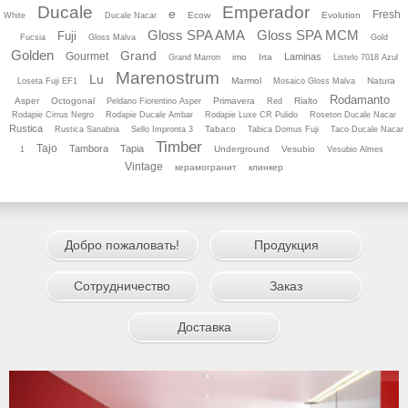
Ducale
Emperador
e
Fresh
Ecow
Evolution
White
Ducale Nacar
Gloss SPA AMA
Gloss SPA MCM
Fuji
Fucsia
Gloss Malva
Gold
Golden
Grand
Gourmet
Laminas
imo
Irta
Grand Marron
Listelo 7018 Azul
Marenostrum
Lu
Marmol
Natura
Loseta Fuji EF1
Mosaico Gloss Malva
Rodamanto
Asper
Octogonal
Primavera
Rialto
Peldano Fiorentino Asper
Red
Rodapie Cirrus Negro
Rodapie Ducale Ambar
Rodapie Luхe CR Pulido
Roseton Ducale Nacar
Rustica
Tabaco
Rustica Sanabria
Sello Impronta 3
Tabica Domus Fuji
Taco Ducale Nacar
Timber
Tajo
Tambora
Tapia
Underground
Vesubio
1
Vesubio Almes
Vintage
керамогранит
клинкер
Добро пожаловать!
Продукция
Сотрудничество
Заказ
Доставка