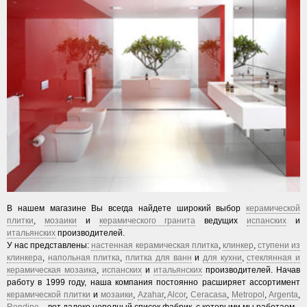
В нашем магазине Вы всегда найдете широкий выбор
керамической
плитки
,
мозаики
и
керамического гранита
ведущих
испанских
и
итальянских
производителей.
У нас представлены:
настенная керамическая плитка
,
клинкер
,
ступени из
клинкера
,
напольная плитка
,
плитка для ванн
и
для кухни
,
стеклянная и
керамическая мозаика
,
испанских
и
итальянских
производителей. Начав
работу в 1999 году, наша компания постоянно расширяет ассортимент
керамической плитки
и
мозаики
,
Azahar
,
Alcor
,
Ceracasa
,
Metropol
,
Argenta
,