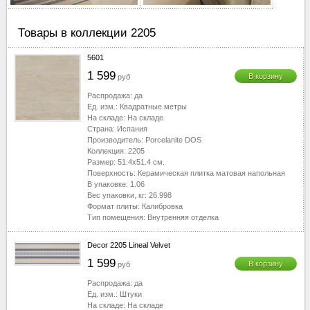
40-50
▼
50-60
▼
Товары в коллекции 2205
60-70
▼
5601
70-80
▼
1 599
В корзину
руб
80-90
▼
90-100
▼
Распродажа:
да
Ед. изм.:
Квадратные метры
100-110
▼
На складе:
На складе
110-120
▼
Страна:
Испания
Производитель:
Porcelanite DOS
120-130
▼
Коллекция:
2205
130-2510
▼
Размер:
51.4x51.4
см.
Поверхность:
Керамическая плитка матовая напольная
В упаковке:
1.06
Вес упаковки, кг:
26.998
Формат плиты:
Калибровка
Тип помещения:
Внутренняя отделка
Decor 2205 Lineal Velvet
1 599
В корзину
руб
Распродажа:
да
Ед. изм.:
Штуки
На складе:
На складе