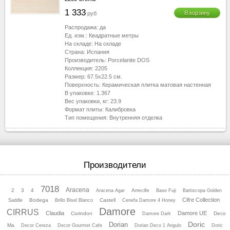
1 333
В корзину
руб
Распродажа:
да
Ед. изм.:
Квадратные метры
На складе:
На складе
Страна:
Испания
Производитель:
Porcelanite DOS
Коллекция:
2205
Размер:
67.5x22.5
см.
Поверхность:
Керамическая плитка матовая настенная
В упаковке:
1.367
Вес упаковки, кг:
23.9
Формат плиты:
Калибровка
Тип помещения:
Внутренняя отделка
Производители
7018
Aracena
2
3
4
Arrecife
Aracena Agar
Base Fuji
Battiscopa Golden
Cifre Collection
Bodega
Castell
Saddle
Brillo Bisel Blanco
Cenefa Damore 4 Honey
Damore
CIRRUS
Claudia
Damore UE
Corindon
Deco
Damore Dark
Doric
Dorian
Ma
Decor Cereza
Decor Gourmet Cafe
Dorian Deco 1 Angulo
Doric