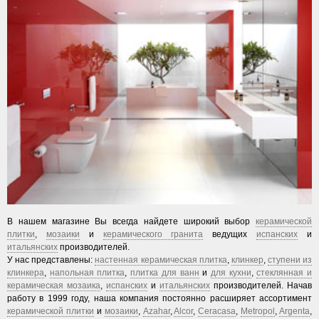
В нашем магазине Вы всегда найдете широкий выбор
керамической
плитки
,
мозаики
и
керамического гранита
ведущих
испанских
и
итальянских
производителей.
У нас представлены:
настенная керамическая плитка
,
клинкер
,
ступени из
клинкера
,
напольная плитка
,
плитка для ванн
и
для кухни
,
стеклянная и
керамическая мозаика
,
испанских
и
итальянских
производителей. Начав
работу в 1999 году, наша компания постоянно расширяет ассортимент
керамической плитки
и
мозаики
,
Azahar
,
Alcor
,
Ceracasa
,
Metropol
,
Argenta
,