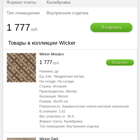
Формат плиты
Калибровка
Тип помещения
Внутренняя отделка
1 777
В корзину
руб
Товары в коллекции Wicker
Wicker Mosaico
1 777
В корзину
руб
Новинка:
да
Ед. изм.:
Квадратные метры
На складе:
На складе
Страна:
Испания
Производитель:
Absolut
Коллекция:
Wicker
Размер:
45x45
см.
Поверхность:
Керамическая плитка матовая напольная
В упаковке:
1.62
Вес упаковки, кг:
30.6
Формат плиты:
Калибровка
Тип помещения:
Внутренняя отделка
Wicker Dark