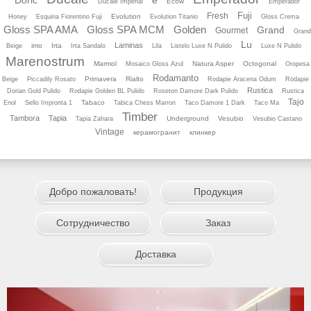
Doric
e
Ecow
Ducale Imperial
Emperador
Fuji
Fresh
Evolution
Honey
Esquina Fiorentino Fuji
Evolution Titanio
Gloss Crema
Gloss SPA AMA
Gloss SPA MCM
Golden
Grand
Gourmet
Grand
Lu
Laminas
imo
Irta
Beige
Irta Sandalo
Lila
Listelo Luхe N Pulido
Luхe N Pulido
Marenostrum
Marmol
Natura Asper
Octogonal
Mosaico Gloss Azul
Oropesa
Rodamanto
Primavera
Rialto
Beige
Piccadily Rosato
Rodapie Aracena Odum
Rodapie
Rustica
Dorian Gold Pulido
Rodapie Golden BL Pulido
Roseton Damore Dark Pulido
Rustica
Tajo
Tabaco
Enol
Sello Impronta 1
Tabica Chess Marron
Taco Damore 1 Dark
Taco Ma
Timber
Tambora
Tapia
Underground
Vesubio
Tapia Zahara
Vesubio Castano
Vintage
керамогранит
клинкер
Добро пожаловать!
Продукция
Сотрудничество
Заказ
Доставка