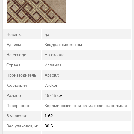
40-50
▼
50-60
▼
60-70
▼
70-80
▼
80-90
▼
Новинка
да
90-100
▼
Ед. изм.
Квадратные метры
100-110
▼
На складе
На складе
110-120
▼
120-130
▼
Страна
Испания
130-2510
▼
Производитель
Absolut
Коллекция
Wicker
Размер
45x45
см.
Поверхность
Керамическая плитка матовая напольная
В упаковке
1.62
Вес упаковки, кг
30.6