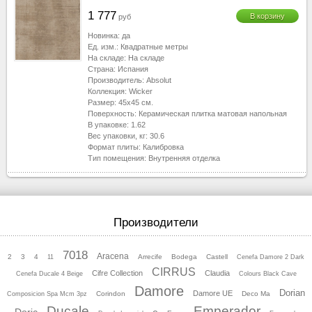
1 777
В корзину
руб
Новинка:
да
Ед. изм.:
Квадратные метры
На складе:
На складе
Страна:
Испания
Производитель:
Absolut
Коллекция:
Wicker
Размер:
45x45
см.
Поверхность:
Керамическая плитка матовая напольная
В упаковке:
1.62
Вес упаковки, кг:
30.6
Формат плиты:
Калибровка
Тип помещения:
Внутренняя отделка
Производители
7018
Aracena
2
3
4
Arrecife
Bodega
Castell
11
Cenefa Damore 2 Dark
CIRRUS
Cifre Collection
Claudia
Cenefa Ducale 4 Beige
Colours Black Cave
Damore
Dorian
Damore UE
Corindon
Deco Ma
Composicion Spa Mcm 3pz
Ducale
Emperador