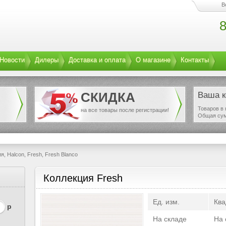
В
8
Новости
Дилеры
Доставка и оплата
О магазине
Контакты
СКИДКА
Ваша к
Товаров в 
на все товары после регистрации!
Общая су
я, Halcon, Fresh, Fresh Blanco
Коллекция Fresh
Ед. изм.
Ква
р
На складе
На 