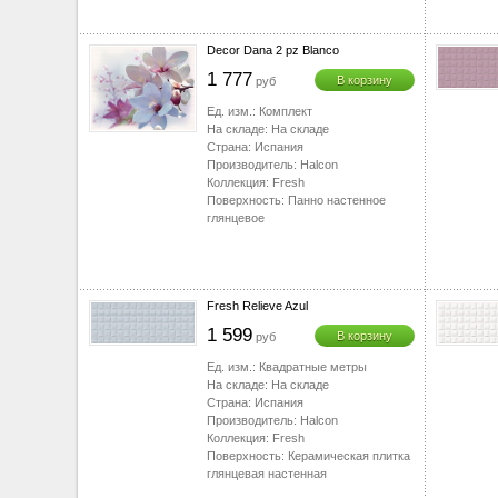
▼
▼
Decor Dana 2 pz Blanco
▼
1 777
▼
В корзину
руб
▼
Ед. изм.:
Комплект
На складе:
На складе
Страна:
Испания
Производитель:
Halcon
Коллекция:
Fresh
Поверхность:
Панно настенное
глянцевое
Fresh Relieve Azul
1 599
В корзину
руб
Ед. изм.:
Квадратные метры
На складе:
На складе
Страна:
Испания
Производитель:
Halcon
Коллекция:
Fresh
Поверхность:
Керамическая плитка
глянцевая настенная