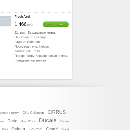
Fresh Azul
1 466
В корзину
руб
Ед. изм.:
Квадратные метры
На складе:
На складе
Страна:
Испания
Производитель:
Halcon
Коллекция:
Fresh
Поверхность:
Керамическая плитка
глянцевая настенная
CIRRUS
Cifre Collection
Damore 4 Honey
Ducale
Doric
ulo
Doric White
Ducale
Golden
Grand
Gourmet
Gold
Grand