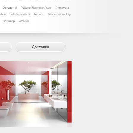
Octogonal
Primavera
Peldano Fiorentino Asper
Tabaco
abria
Sello Impronta 3
Tabica Domus Fuji
клинкер
мозаика
Доставка