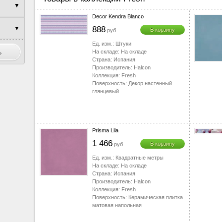
▼
▼
Decor Kendra Blanco
▼
▼
888
В корзину
руб
▼
▼
Ед. изм.:
Штуки
На складе:
На складе
▼
Страна:
Испания
Производитель:
Halcon
▼
Коллекция:
Fresh
▼
Поверхность:
Декор настенный
глянцевый
▼
▼
▼
Prisma Lila
▼
1 466
В корзину
руб
▼
Ед. изм.:
Квадратные метры
▼
На складе:
На складе
Страна:
Испания
▼
Производитель:
Halcon
▼
Коллекция:
Fresh
Поверхность:
Керамическая плитка
▼
матовая напольная
▼