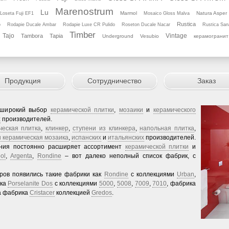
Marenostrum
Lu
Marmol
Natura Asper
Loseta Fuji EF1
Mosaico Gloss Malva
Rustica
o
Rodapie Ducale Ambar
Rodapie Luхe CR Pulido
Roseton Ducale Nacar
Rustica San
Timber
Tajo
Vintage
Tambora
Tapia
Underground
Vesubio
керамогранит
Продукция
Сотрудничество
Заказ
 широкий выбор
керамической плитки
,
мозаики
и
керамического
х
производителей.
ческая плитка
,
клинкер
,
ступени из клинкера
,
напольная плитка
,
и керамическая мозаика
,
испанских
и
итальянских
производителей.
ания постоянно расширяет ассортимент
керамической плитки
и
ol
,
Argenta
,
Rondine
– вот далеко неполный список фабрик, с
еров появились такие фабрики как
Rondine
с коллекциями
Urban
,
ика
Porselanite Dos
с коллекциями
5000
,
5008
,
7009
,
7010
, фабрика
 а фабрика
Cristacer
коллекцией
Gredos
.