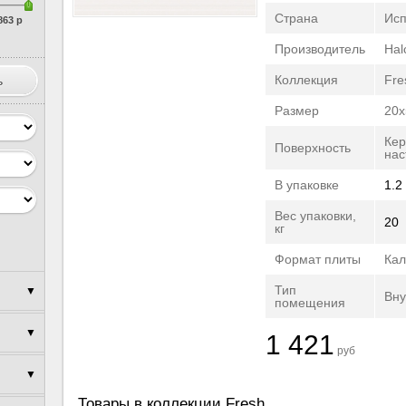
Страна
Ис
863 р
Производитель
Hal
Коллекция
Fre
Размер
20x
Кер
Поверхность
нас
В упаковке
1.2
Вес упаковки,
20
кг
Формат плиты
Кал
Тип
▼
Вну
помещения
▼
▼
1 421
руб
▼
▼
▼
Товары в коллекции Fresh