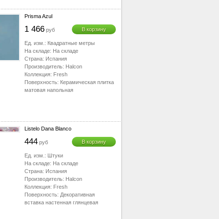
Prisma Azul
1 466
В корзину
руб
Ед. изм.:
Квадратные метры
На складе:
На складе
Страна:
Испания
Производитель:
Halcon
Коллекция:
Fresh
Поверхность:
Керамическая плитка
матовая напольная
Listelo Dana Blanco
444
В корзину
руб
Ед. изм.:
Штуки
На складе:
На складе
Страна:
Испания
Производитель:
Halcon
Коллекция:
Fresh
Поверхность:
Декоративная
вставка настенная глянцевая