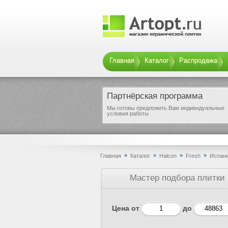
Главная
Каталог
Распродажа
Партнёрская программа
Мы готовы предложить Вам индивидуальные
условия работы
»
»
»
»
Главная
Каталог
Halcon
Fresh
Испани
Мастер подбора плитки
Цена от
до