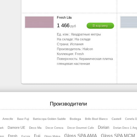
Fresh Lila
1 466
В корзину
руб
Ед. изм.:
Квадратные метры
На складе:
На складе
Страна:
Испания
Производитель:
Halcon
Коллекция:
Fresh
Поверхность:
Керамическая плитка
глянцевая настенная
Производители
Arrecife
Bodega
Castell
Base Fuji
Battiscopa Golden Saddle
Brillo Bisel Blanco
Cenefa 
Dorian
Damore UE
Deco Ma
ark
Decor Cereza
Decor Gourmet Cafe
Dorian Deco 1 Ang
Gloss SPA AMA
Gloss SPA MCM
Fuji
Fresh
ion
Fucsia
Gloss Malva