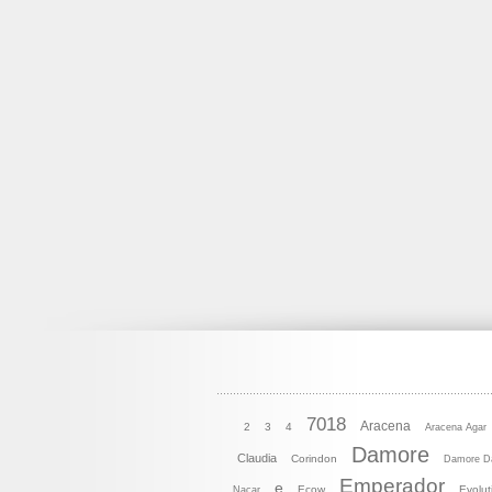
7018
Aracena
2
3
4
Aracena Agar
Damore
Claudia
Corindon
Damore D
Emperador
e
Ecow
Evolut
Nacar