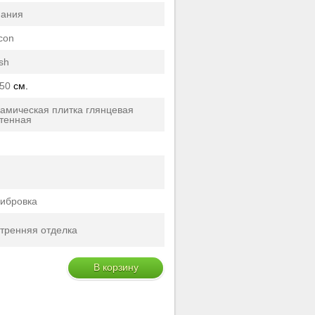
пания
con
sh
50
см.
амическая плитка глянцевая
тенная
ибровка
тренняя отделка
В корзину