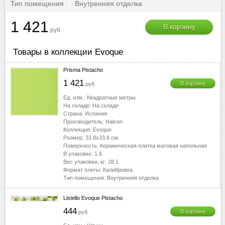
Тип помещения
Внутренняя отделка
1 421
В корзину
руб
Товары в коллекции Evoque
Prisma Pistacho
1 421
В корзину
руб
Ед. изм.:
Квадратные метры
На складе:
На складе
Страна:
Испания
Производитель:
Halcon
Коллекция:
Evoque
Размер:
33.8x33.8
см.
Поверхность:
Керамическая плитка матовая напольная
В упаковке:
1.6
Вес упаковки, кг:
28.1
Формат плиты:
Калибровка
Тип помещения:
Внутренняя отделка
Listello Evoque Pistacho
444
В корзину
руб