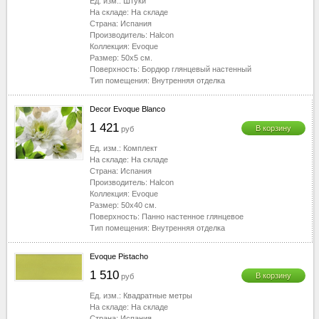
Ед. изм.:
Штуки
На складе:
На складе
Страна:
Испания
Производитель:
Halcon
Коллекция:
Evoque
Размер:
50x5
см.
Поверхность:
Бордюр глянцевый настенный
Тип помещения:
Внутренняя отделка
Decor Evoque Blanco
1 421
В корзину
руб
Ед. изм.:
Комплект
На складе:
На складе
Страна:
Испания
Производитель:
Halcon
Коллекция:
Evoque
Размер:
50x40
см.
Поверхность:
Панно настенное глянцевое
Тип помещения:
Внутренняя отделка
Evoque Pistacho
1 510
В корзину
руб
Ед. изм.:
Квадратные метры
На складе:
На складе
Страна:
Испания