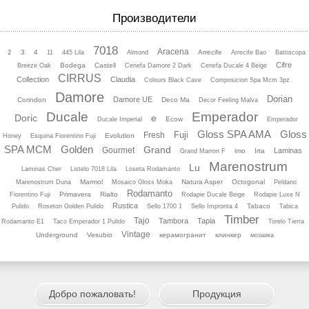
Производители
7018
Aracena
2
3
4
Arrecife
11
445 Lila
Almond
Arrecife Bao
Battiscopa
Cifre
Bodega
Castell
Breeze Oak
Cenefa Damore 2 Dark
Cenefa Ducale 4 Beige
CIRRUS
Collection
Claudia
Colours Black Cave
Composicion Spa Mcm 3pz
Damore
Dorian
Damore UE
Corindon
Deco Ma
Decor Feeling Malva
Ducale
Emperador
Doric
e
Ecow
Ducale Imperial
Emperador
Gloss SPA AMA
Gloss
Fuji
Fresh
Evolution
Honey
Esquina Fiorentino Fuji
SPA MCM
Golden
Grand
Gourmet
Laminas
imo
Irta
Grand Marron F
Marenostrum
Lu
Laminas Cher
Listelo 7018 Lila
Loseta Rodamanto
Marmol
Natura Asper
Octogonal
Marenostrum Duna
Mosaico Gloss Moka
Peldano
Rodamanto
Primavera
Rialto
Fiorentino Fuji
Rodapie Ducale Beige
Rodapie Luхe N
Rustica
Tabaco
Pulido
Roseton Golden Pulido
Sello 1700 1
Sello Impronta 4
Tabica
Timber
Tajo
Tambora
Tapia
Rodamanto E1
Taco Emperador 1 Pulido
Torelo Tierra
Vintage
Underground
Vesubio
керамогранит
клинкер
мозаика
Добро пожаловать!
Продукция