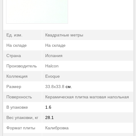
40-50
▼
50-60
▼
60-70
▼
70-80
▼
80-90
▼
Ед. изм.
Квадратные метры
90-100
▼
На складе
На складе
100-110
▼
Страна
Испания
110-120
▼
120-130
▼
Производитель
Halcon
130-2510
▼
Коллекция
Evoque
Размер
33.8x33.8
см.
Поверхность
Керамическая плитка матовая напольная
В упаковке
1.6
Вес упаковки, кг
28.1
Формат плиты
Калибровка