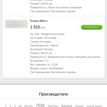
Размер:
50x40
см.
Поверхность:
Панно настенное глянцевое
Тип помещения:
Внутренняя отделка
Evoque Blanco
1 510
В корзину
руб
Ед. изм.:
Квадратные метры
На складе:
На складе
Страна:
Испания
Производитель:
Halcon
Коллекция:
Evoque
Размер:
50x20
см.
Поверхность:
Керамическая плитка глянцевая настенная
В упаковке:
1.2
Вес упаковки, кг:
23.00
Формат плиты:
Калибровка
Тип помещения:
Внутренняя отделка
Производители
7018
Aracena
2
3
4
Arrecife
09
445 Gris
7018 Perla
Arrecife Arenos