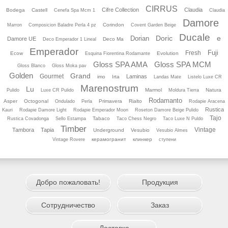
CIRRUS
Cifre Collection
Claudia
Bodega
Castell
Cenefa Spa Mcm 1
Claudia
Damore
Corindon
Marron
Composicion Baladre Perla 4 pz
Covent Garden Beige
Ducale
Doric
e
Dorian
Damore UE
Deco Ma
Deco Emperador 1 Lineal
Emperador
Fuji
Fresh
Ecow
Evolution
Esquina Fiorentina Rodamante
Gloss SPA AMA
Gloss SPA MCM
Gloss Blanco
Gloss Moka pav
Golden
Grand
Gourmet
Laminas
imo
Irta
Landas Mate
Listelo Luхe CR
Marenostrum
Lu
Marmol
Natura
Pulido
Luхe CR Pulido
Moldura Tierra
Rodamanto
Asper
Octogonal
Primavera
Rialto
Ondulado
Perla
Rodapie Aracena
Rustica
Kauri
Rodapie Damore Light
Rodapie Emperador Moon
Roseton Damore Beige Pulido
Tajo
Tabaco
Rustica Covadonga
Sello Estampa
Taco Chess Negro
Taco Luхe N Puldo
Timber
Vintage
Tambora
Tapia
Underground
Vesubio
Vesubio Almes
керамогранит
клинкер
Vintage Rovere
ступени
Добро пожаловать!
Продукция
Сотрудничество
Заказ
Доставка