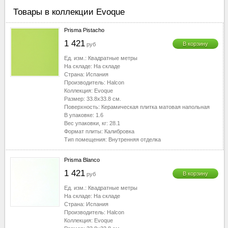
Товары в коллекции Evoque
Prisma Pistacho
1 421
В корзину
руб
Ед. изм.:
Квадратные метры
На складе:
На складе
Страна:
Испания
Производитель:
Halcon
Коллекция:
Evoque
Размер:
33.8x33.8
см.
Поверхность:
Керамическая плитка матовая напольная
В упаковке:
1.6
Вес упаковки, кг:
28.1
Формат плиты:
Калибровка
Тип помещения:
Внутренняя отделка
Prisma Blanco
1 421
В корзину
руб
Ед. изм.:
Квадратные метры
На складе:
На складе
Страна:
Испания
Производитель:
Halcon
Коллекция:
Evoque