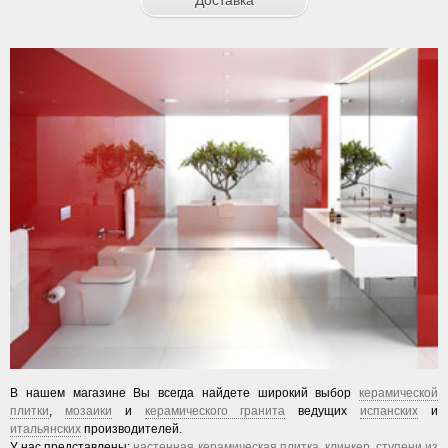
В нашем магазине Вы всегда найдете широкий выбор
керамической
плитки
,
мозаики
и
керамического гранита
ведущих
испанских
и
итальянских
производителей.
У нас представлены:
настенная керамическая плитка
,
клинкер
,
ступени из