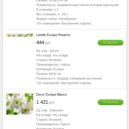
Размер:
33.8x33.8
см.
Поверхность:
Керамическая плитка матовая напольная
В упаковке:
1.6
Вес упаковки, кг:
28.1
Формат плиты:
Калибровка
Тип помещения:
Внутренняя отделка
Listello Evoque Pistacho
444
В корзину
руб
Ед. изм.:
Штуки
На складе:
На складе
Страна:
Испания
Производитель:
Halcon
Коллекция:
Evoque
Размер:
50x5
см.
Поверхность:
Бордюр глянцевый настенный
Тип помещения:
Внутренняя отделка
Decor Evoque Blanco
1 421
В корзину
руб
Ед. изм.:
Комплект
На складе:
На складе
Страна:
Испания
Производитель:
Halcon
Коллекция:
Evoque