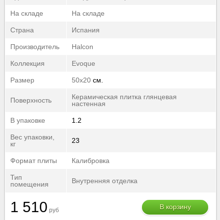
40-50
▼
На складе
На складе
50-60
▼
Страна
Испания
60-70
▼
70-80
▼
Производитель
Halcon
80-90
▼
Коллекция
Evoque
90-100
▼
100-110
▼
Размер
50x20
см.
110-120
▼
Керамическая плитка глянцевая
Поверхность
120-130
▼
настенная
130-2510
▼
В упаковке
1.2
Вес упаковки,
23
кг
Формат плиты
Калибровка
Тип
Внутренняя отделка
помещения
1 510
В корзину
руб